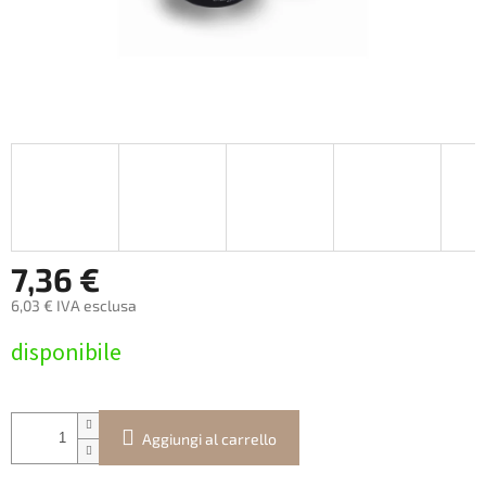
7,36 €
6,03 € IVA esclusa
Prezzo
disponibile
della
misura:
Aggiungi al carrello