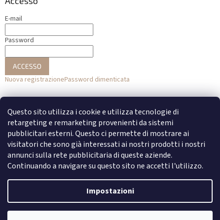
Accesso
E-mail
Password
ACCESSO
Nuova registrazione
Password dimenticata
o
Questo sito utilizza i cookie e utilizza tecnologie di
Accesso con Facebook
retargeting e remarketing provenienti da sistemi
pubblicitari esterni. Questo ci permette di mostrare ai
Accesso con Google
visitatori che sono già interessati ai nostri prodotti i nostri
annunci sulla rete pubblicitaria di queste aziende.
Continuando a navigare su questo sito ne accetti l'utilizzo.
Creato da Shoptet
Impostazioni
Copyright 2026
DENATO
. Tutti i diritti riservati.
Modifica delle