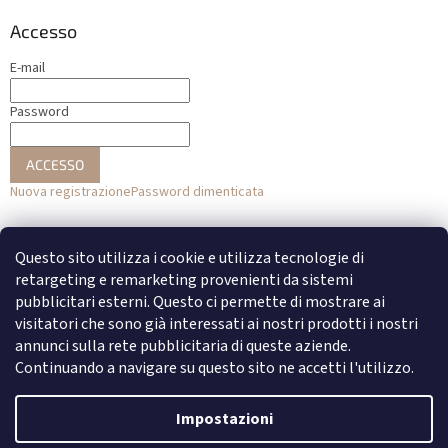
Accesso
E-mail
Password
ACCESSO
Nuova registrazione
Password dimenticata
o
Questo sito utilizza i cookie e utilizza tecnologie di
Accesso con Facebook
retargeting e remarketing provenienti da sistemi
pubblicitari esterni. Questo ci permette di mostrare ai
Accesso con Google
visitatori che sono già interessati ai nostri prodotti i nostri
annunci sulla rete pubblicitaria di queste aziende.
Continuando a navigare su questo sito ne accetti l'utilizzo.
Creato da Shoptet
Impostazioni