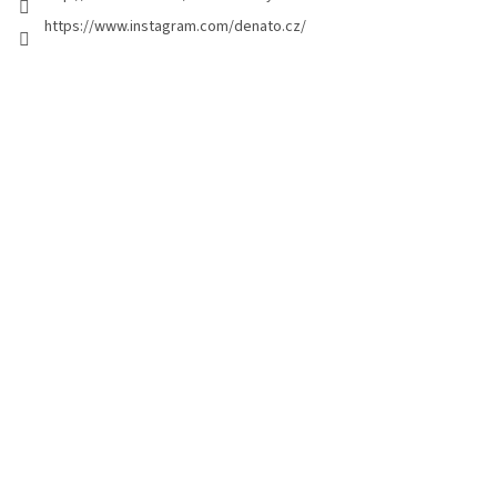
i
https://www.instagram.com/denato.cz/
n
a