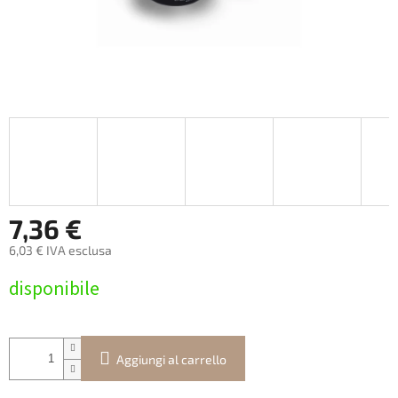
7,36 €
6,03 € IVA esclusa
Prezzo
disponibile
della
misura:
Aggiungi al carrello