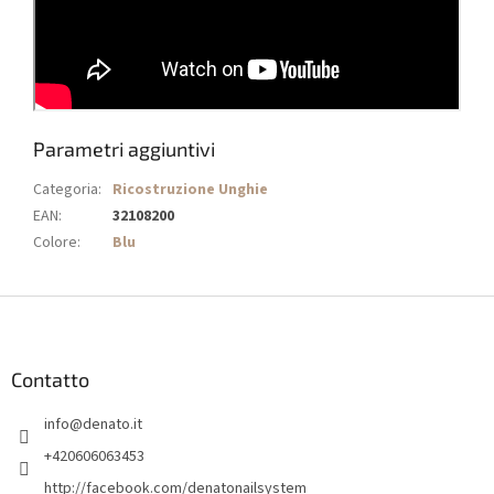
Parametri aggiuntivi
Categoria
:
Ricostruzione Unghie
EAN
:
32108200
Colore
:
Blu
P
i
è
d
Contatto
i
info
@
denato.it
p
a
+420606063453
g
http://facebook.com/denatonailsystem