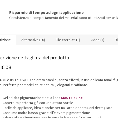
Risparmio di tempo ad ogni applicazione
Consistenza e comportamento dei materiali sono ottimizzati per un la
rizione
Alternativa (10)
File correlati (1)
Video (1)
D
crizione dettagliata del prodotto
IC 08
C 08
è un gel UV/LED colorato stabile, senza effetti, in una delicata tonalità g
. Perfetto per modellature naturali, eleganti e raffinate.
Gel ad alta pigmentazione della linea
MASTER Line
Copertura perfetta già con uno strato sottile
Facile da applicare, ideale anche per nail art e decorazioni dettagliate
Consumo molto basso grazie all’elevata pigmentazione
Adatto alla polimerizzazione in tutte le lampade (LED, UV, CCFL)