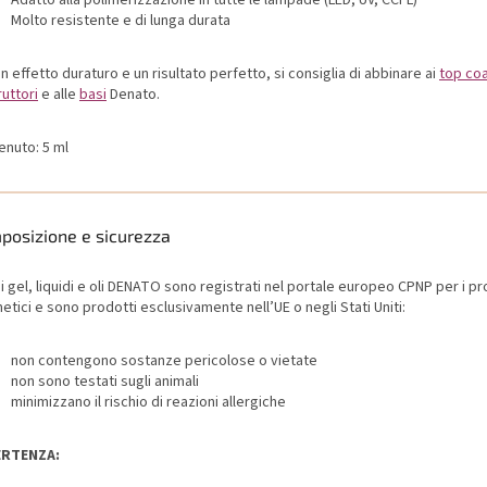
Molto resistente e di lunga durata
n effetto duraturo e un risultato perfetto, si consiglia di abbinare ai
top co
uttori
e alle
basi
Denato.
enuto: 5 ml
posizione e sicurezza
 i gel, liquidi e oli DENATO sono registrati nel portale europeo CPNP per i pr
tici e sono prodotti esclusivamente nell’UE o negli Stati Uniti:
non contengono sostanze pericolose o vietate
non sono testati sugli animali
minimizzano il rischio di reazioni allergiche
ERTENZA: