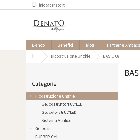
Vai
info@denato.it
al
contenuto
E-shop
Benefici
Blog
Partner e Ambas
Casa
Ricostruzione Unghie
BASIC 08
B
BAS
a
Saltare
r
Categorie
le
r
categorie
a
Ricostruzione Unghie
l
Gel costruttori UV/LED
a
Gel colorati UV/LED
t
e
Sistema Acrilico
r
Gelpolish
a
RUBBER Gel