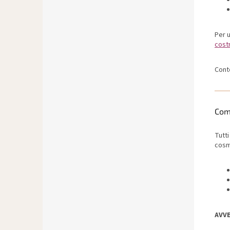
Per u
costr
Cont
Com
Tutti
cosme
AVV