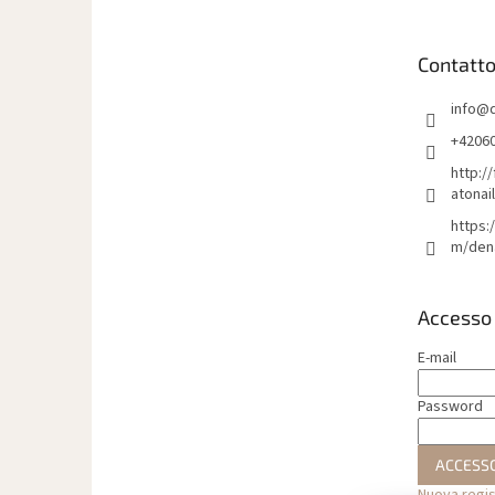
d
i
Contatt
p
a
info
@
g
i
+4206
n
http:/
a
atonai
https:
m/den
Accesso
E-mail
Password
ACCESS
Nuova regi