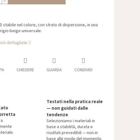
D stabile nel colore, con strato di dispersione, in una
grigio-beige universale.
oni dettagliate
PA
CHIEDERE
GUARDA
CONDIVIDI
Testati nella pratica reale
tato
— non guidati dalle
orretta
tendenze
ra
Selezioniamo i materiali in
tamente
base a stabilità, durata e
teriale.
risultati prevedibili — non in
base alle mode del momento.