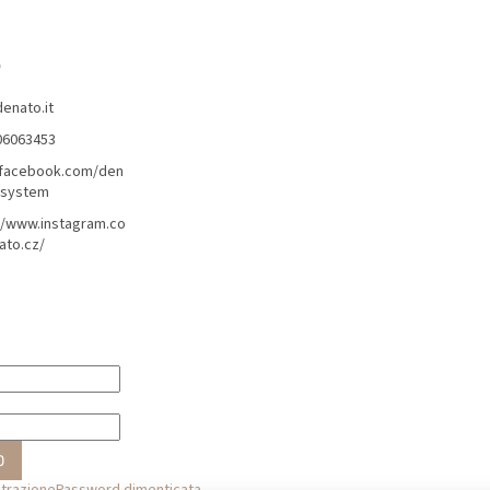
o
denato.it
06063453
/facebook.com/den
lsystem
//www.instagram.co
ato.cz/
O
strazione
Password dimenticata