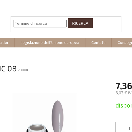
RICERCA
sador
Legislazione dell’Unione europea
Contatti
Conseg
IC 08
23008
7,36
6,03 € I
Prezzo
dispon
della
misura: