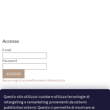
Accesso
E-mail
Password
ACCESSO
Nuova registrazione
Password dimenticata
o
Questo sito utilizza i cookie e utilizza tecnologie di
Accesso con Facebook
retargeting e remarketing provenienti da sistemi
pubblicitari esterni. Questo ci permette di mostrare ai