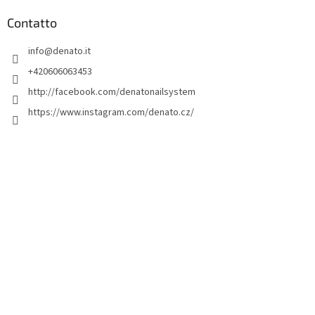
è
d
Contatto
i
info
@
denato.it
p
a
+420606063453
g
http://facebook.com/denatonailsystem
i
https://www.instagram.com/denato.cz/
n
a