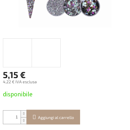
5,15 €
4,22 € IVA esclusa
Prezzo
disponibile
della
misura:
Aggiungi al carrello