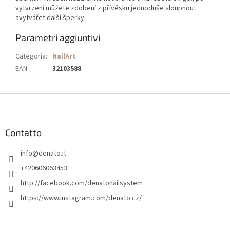
vytvrzení můžete zdobení z přívěsku jednoduše sloupnout
avytvářet další šperky.
Parametri aggiuntivi
Categoria
:
NailArt
EAN
:
32103588
P
i
è
d
Contatto
i
info
@
denato.it
p
a
+420606063453
g
http://facebook.com/denatonailsystem
i
https://www.instagram.com/denato.cz/
n
a