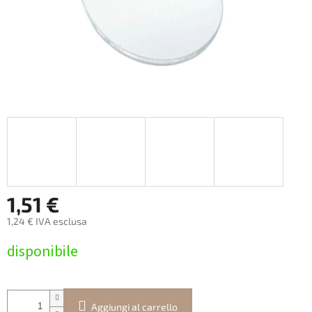
1,51 €
1,24 € IVA esclusa
Prezzo
disponibile
della
misura:
Aggiungi al carrello