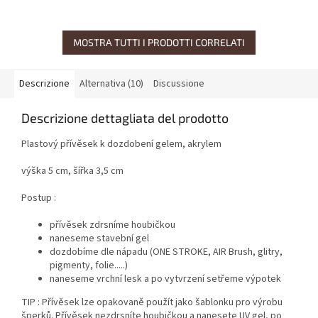
MOSTRA TUTTI I PRODOTTI CORRELATI
Descrizione
Alternativa (10)
Discussione
Descrizione dettagliata del prodotto
Plastový přívěsek k dozdobení gelem, akrylem
výška 5 cm, šířka 3,5 cm
Postup :
přívěsek zdrsníme houbičkou
naneseme stavební gel
dozdobíme dle nápadu (ONE STROKE, AIR Brush, glitry,
pigmenty, folie.....)
naneseme vrchní lesk a po vytvrzení setřeme výpotek
TIP : Přívěsek lze opakovaně použít jako šablonku pro výrobu
šperků. Přívěsek nezdrsníte houbičkou a nanesete UV gel, po