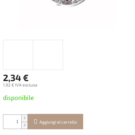
2,34 €
1,92 € IVA esclusa
Prezzo
disponibile
della
misura:
Aggiungi al carrello