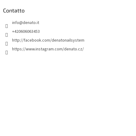
è
d
Contatto
i
info
@
denato.it
p
a
+420606063453
g
http://facebook.com/denatonailsystem
i
https://www.instagram.com/denato.cz/
n
a