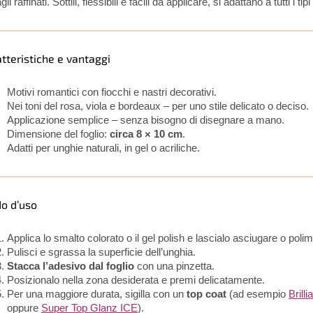
gli raffinati. Sottili, flessibili e facili da applicare, si adattano a tutti i tip
tteristiche e vantaggi
Motivi romantici con fiocchi e nastri decorativi.
Nei toni del rosa, viola e bordeaux – per uno stile delicato o deciso.
Applicazione semplice – senza bisogno di disegnare a mano.
Dimensione del foglio:
circa 8 × 10 cm
.
Adatti per unghie naturali, in gel o acriliche.
o d’uso
Applica lo smalto colorato o il gel polish e lascialo asciugare o poli
Pulisci e sgrassa la superficie dell’unghia.
Stacca l’adesivo dal foglio
con una pinzetta.
Posizionalo nella zona desiderata e premi delicatamente.
Per una maggiore durata, sigilla con un
top coat
(ad esempio
Brill
oppure
Super Top Glanz ICE
).