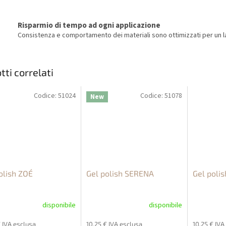
Risparmio di tempo ad ogni applicazione
Consistenza e comportamento dei materiali sono ottimizzati per un la
tti correlati
Codice:
51024
Codice:
51078
New
olish ZOÉ
Gel polish SERENA
Gel poli
disponibile
disponibile
€ IVA esclusa
10,25 € IVA esclusa
10,25 € IVA