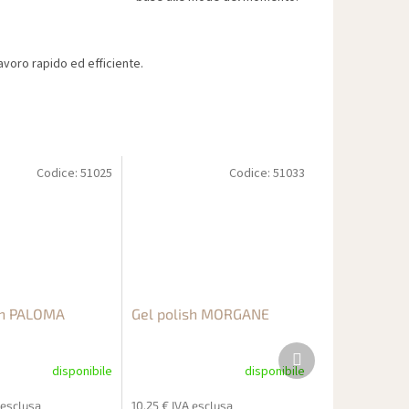
voro rapido ed efficiente.
Codice:
51025
Codice:
51033
sh PALOMA
Gel polish MORGANE
Prodotto
successivo
disponibile
disponibile
 esclusa
10,25 € IVA esclusa