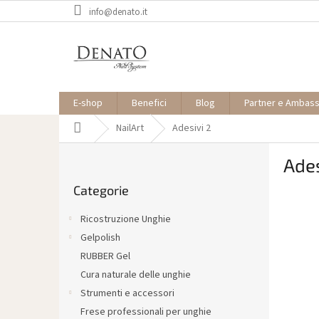
Vai
info@denato.it
al
contenuto
E-shop
Benefici
Blog
Partner e Ambas
Casa
NailArt
Adesivi 2
B
Ades
a
Saltare
r
Categorie
le
r
categorie
a
Ricostruzione Unghie
l
Gelpolish
a
RUBBER Gel
t
e
Cura naturale delle unghie
r
Strumenti e accessori
a
Frese professionali per unghie