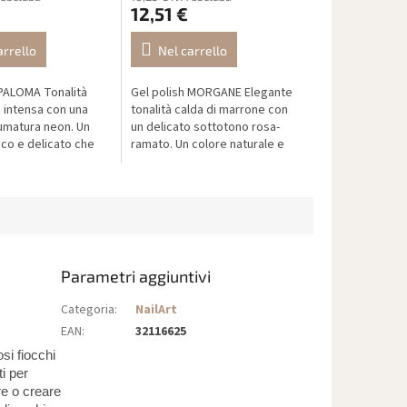
12,51 €
arrello
Nel carrello
 PALOMA Tonalità
Gel polish MORGANE Elegante
 intensa con una
tonalità calda di marrone con
umatura neon. Un
un delicato sottotono rosa-
sco e delicato che
ramato. Un colore naturale e
a femminilità e
raffinato che varia dal marrone
– ideale per look
cioccolato chiaro al rame...
Parametri aggiuntivi
Categoria
:
NailArt
EAN
:
32116625
osi fiocchi
i per
re o creare