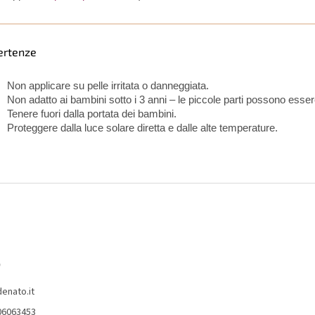
ertenze
Non applicare su pelle irritata o danneggiata.
Non adatto ai bambini sotto i 3 anni – le piccole parti possono essere
Tenere fuori dalla portata dei bambini.
Proteggere dalla luce solare diretta e dalle alte temperature.
o
denato.it
06063453