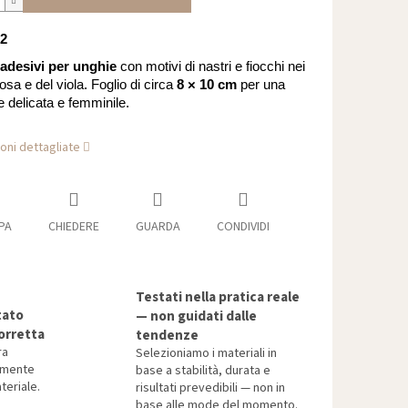
 2
adesivi per unghie
con motivi di nastri e fiocchi nei
rosa e del viola. Foglio di circa
8 × 10 cm
per una
 delicata e femminile.
oni dettagliate
PA
CHIEDERE
GUARDA
CONDIVIDI
Testati nella pratica reale
tato
— non guidati dalle
orretta
tendenze
ra
Selezioniamo i materiali in
tamente
base a stabilità, durata e
teriale.
risultati prevedibili — non in
base alle mode del momento.