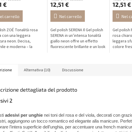
1 €
12,51 €
12,51 €
el carrello
Nel carrello
Nel c
lish ZOÉ Tonalità rosa
Gel polish SERENA Il Gel polish
Gel polish
a con una leggera
SERENA in un’intensa tonalità
rosa chiaro
ura neon. Decisa,
giallo neon offre un effetto
leggera sf
ile e moderna – la
fluorescente brillante e un look
colore fre
 perfetta per un look
impossibile da ignorare. Il suo
valorizza l
 pieno di energia o da
colore giallo limone...
l’eleganza 
re tutto...
estivi o...
rizione
Alternativa (10)
Discussione
crizione dettagliata del prodotto
sivi 2
sti
adesivi per unghie
nei toni del rosa e del viola, decorati con grazi
stri, aggiungono un tocco romantico ed elegante alla manicure. Perfett
rare l’intera superficie dell’unghia, per accentuare una french manicu