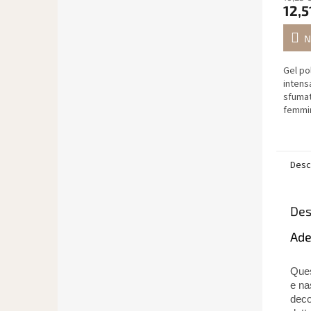
12,5
N
Gel po
intens
sfumat
femmin
scelta
estivo
indossa
Desc
Des
Ade
Que
e na
deco