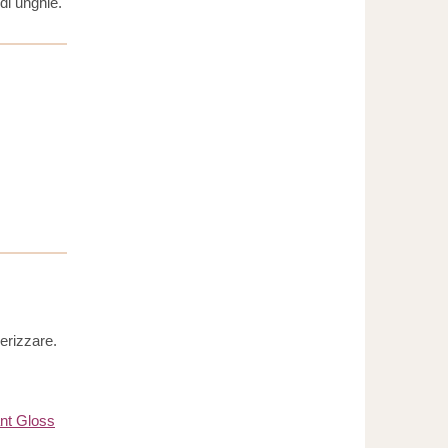
i di unghie.
merizzare.
iant Gloss