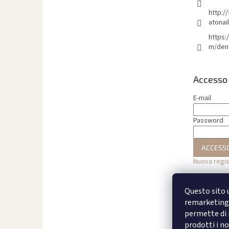
n
http:/
a
atonai
https:
m/den
Accesso
E-mail
Password
ACCESS
Nuova regi
Questo sito u
remarketing 
permette di m
prodotti i no