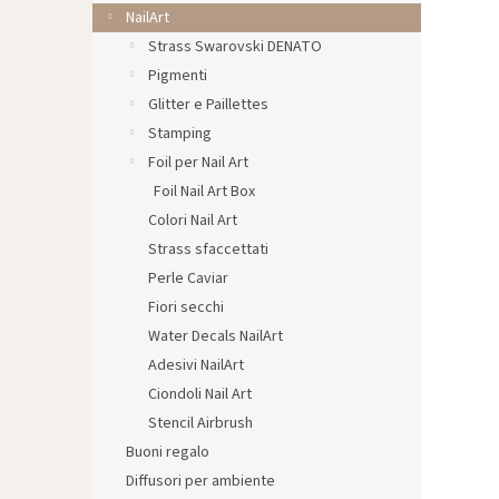
l
NailArt
e
Strass Swarovski DENATO
Pigmenti
Glitter e Paillettes
Stamping
Foil per Nail Art
Foil Nail Art Box
Colori Nail Art
Strass sfaccettati
Perle Caviar
Fiori secchi
Water Decals NailArt
Adesivi NailArt
Ciondoli Nail Art
Stencil Airbrush
Buoni regalo
Diffusori per ambiente