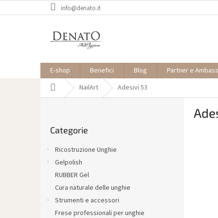
Vai
info@denato.it
al
contenuto
E-shop
Benefici
Blog
Partner e Ambas
Casa
NailArt
Adesivi 53
B
Ades
a
Saltare
r
Categorie
le
r
categorie
a
Ricostruzione Unghie
l
Gelpolish
a
RUBBER Gel
t
e
Cura naturale delle unghie
r
Strumenti e accessori
a
Frese professionali per unghie