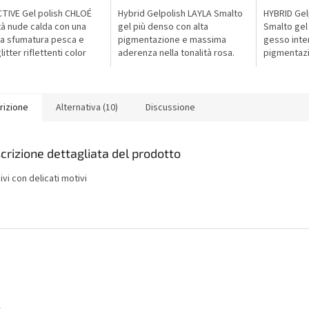
TIVE Gel polish CHLOÉ
Hybrid Gelpolish LAYLA Smalto
HYBRID Gel
tà nude calda con una
gel più denso con alta
Smalto gel
a sfumatura pesca e
pigmentazione e massima
gesso inte
itter riflettenti color
aderenza nella tonalità rosa.
pigmentaz
gne. Alla luce, rivela un
aderenza. U
re dorato rosato –...
elegante e 
design di u
rizione
Alternativa (10)
Discussione
crizione dettagliata del prodotto
vi con delicati motivi
o