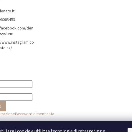
denato.it
06063453
/facebook.com/den
lsystem
//www.instagram.co
ato.cz/
O
strazione
Password dimenticata
o
tilizza i cookie e utilizza tecnologie di retargeting e