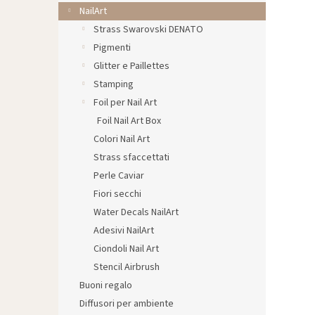
l
NailArt
e
Strass Swarovski DENATO
Pigmenti
Glitter e Paillettes
Stamping
Foil per Nail Art
Foil Nail Art Box
Colori Nail Art
Strass sfaccettati
Perle Caviar
Fiori secchi
Water Decals NailArt
Adesivi NailArt
Ciondoli Nail Art
Stencil Airbrush
Buoni regalo
Diffusori per ambiente