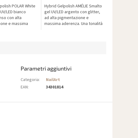
polish POLAR White
Hybrid Gelpolish AMÉLIE Smalto
 UV/LED bianco
gel UV/LED argento con glitter,
nso con alta
ad alta pigmentazione e
ione e massima
massima aderenza. Una tonalità
na tonalità
scintillante e lussuosa per
intensa, ideale per
design festivi e moderni.
nghie...
Parametri aggiuntivi
Categoria
:
NailArt
EAN
:
34301814