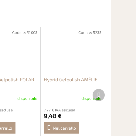
Codice:
51008
Codice:
5238
elpolish POLAR
Hybrid Gelpolish AMÉLIE
Prodotto
successivo
disponibile
disponibile
esclusa
7,77 € IVA esclusa
€
9,48 €
arrello
Nel carrello