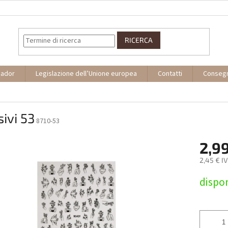
RICERCA
sador
Legislazione dell’Unione europea
Contatti
Conseg
ivi 53
8710-53
2,9
2,45 € I
Prezzo
dispon
della
misura: