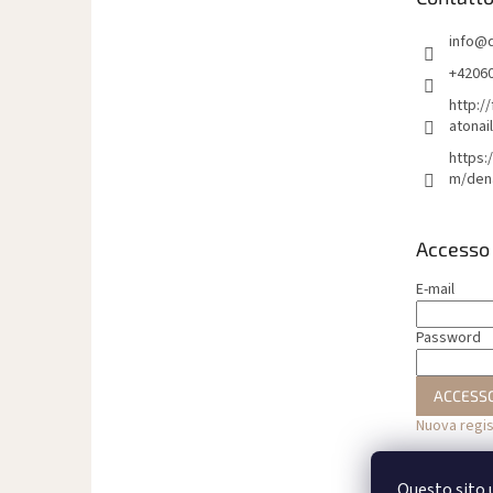
p
a
info
@
g
i
+4206
n
http:/
a
atonai
https:
m/den
Accesso
E-mail
Password
ACCESS
Nuova regi
Questo sito u