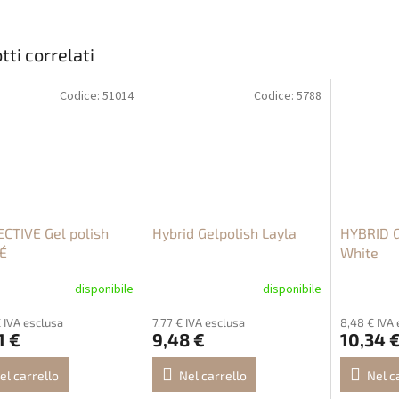
tti correlati
Codice:
51014
Codice:
5788
CTIVE Gel polish
Hybrid Gelpolish Layla
HYBRID G
É
White
disponibile
disponibile
€ IVA esclusa
7,77 € IVA esclusa
8,48 € IVA 
1 €
9,48 €
10,34 
el carrello
Nel carrello
Nel c