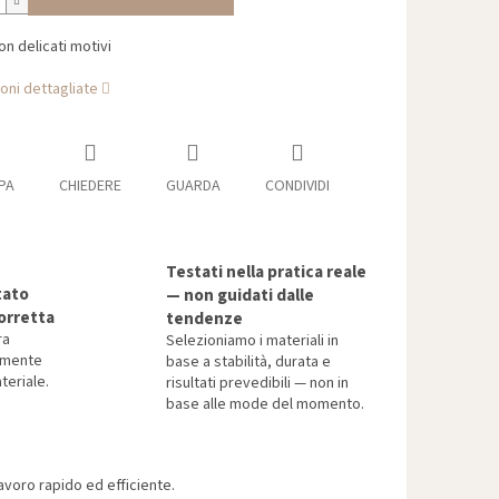
on delicati motivi
oni dettagliate
PA
CHIEDERE
GUARDA
CONDIVIDI
Testati nella pratica reale
tato
— non guidati dalle
orretta
tendenze
ra
Selezioniamo i materiali in
tamente
base a stabilità, durata e
teriale.
risultati prevedibili — non in
base alle mode del momento.
voro rapido ed efficiente.