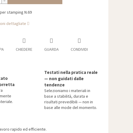
 per stamping N.69
oni dettagliate
PA
CHIEDERE
GUARDA
CONDIVIDI
Testati nella pratica reale
tato
— non guidati dalle
orretta
tendenze
ra
Selezioniamo i materiali in
tamente
base a stabilità, durata e
teriale.
risultati prevedibili — non in
base alle mode del momento.
voro rapido ed efficiente.