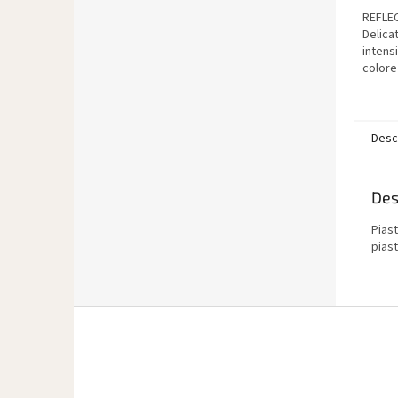
REFLEC
Delica
intensi
colore
che ri
migliai
per...
Desc
Des
Piast
piast
P
i
è
d
i