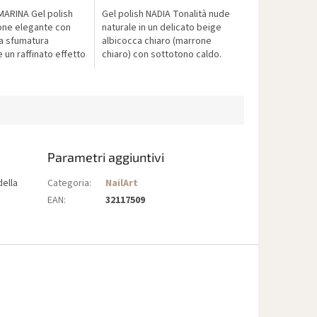
MARINA Gel polish
Gel polish NADIA Tonalità nude
ne elegante con
naturale in un delicato beige
a sfumatura
albicocca chiaro (marrone
 un raffinato effetto
chiaro) con sottotono caldo.
 tonalità senza
Uniforma il colore dell’unghia e
una manicure
dona una finitura cremosa...
Parametri aggiuntivi
della
Categoria
:
NailArt
EAN
:
32117509