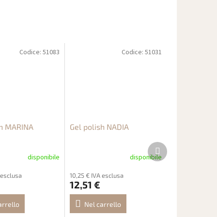
Codice:
51083
Codice:
51031
sh MARINA
Gel polish NADIA
Prodotto
successivo
disponibile
disponibile
 esclusa
10,25 € IVA esclusa
12,51 €
arrello
Nel carrello