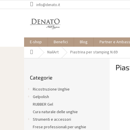
Vai
info@denato.it
al
contenuto
E-shop
Benefici
Blog
Partner e Ambas
Casa
NailArt
Piastrina per stamping N.69
B
Pias
a
Saltare
r
Categorie
le
r
categorie
a
Ricostruzione Unghie
l
Gelpolish
a
RUBBER Gel
t
e
Cura naturale delle unghie
r
Strumenti e accessori
a
Frese professionali per unghie