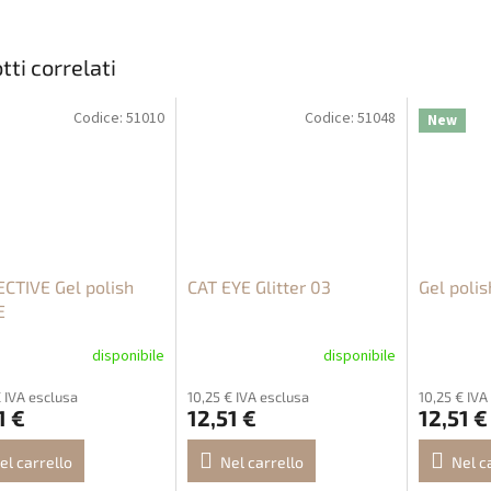
tti correlati
Codice:
51010
Codice:
51048
New
CTIVE Gel polish
CAT EYE Glitter 03
Gel poli
E
disponibile
disponibile
€ IVA esclusa
10,25 € IVA esclusa
10,25 € IVA
1 €
12,51 €
12,51 €
el carrello
Nel carrello
Nel c