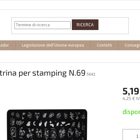
RICERCA
sador
Legislazione dell’Unione europea
Contatti
Conseg
trina per stamping N.69
5642
5,19
4,25 € I
Prezzo
dispon
della
misura: