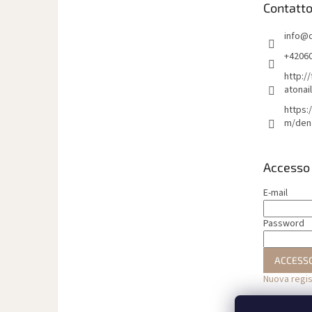
Contatt
p
a
info
@
g
i
+4206
n
http:/
a
atonai
https:
m/den
Accesso
E-mail
Password
ACCESS
Nuova regi