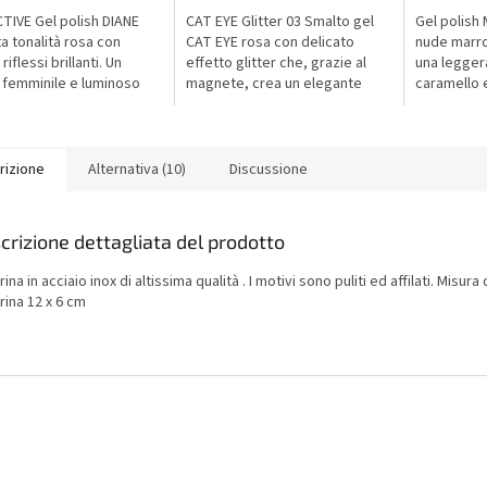
TIVE Gel polish DIANE
CAT EYE Glitter 03 Smalto gel
Gel polish 
ta tonalità rosa con
CAT EYE rosa con delicato
nude marro
 riflessi brillanti. Un
effetto glitter che, grazie al
una legger
 femminile e luminoso
magnete, crea un elegante
caramello e
splende alla luce con
effetto occhio di gatto dal
crema. Una
a di bagliori. Perfetto
risultato femminile e lussuoso.
tempo per 
naturale,...
rizione
Alternativa (10)
Discussione
crizione dettagliata del prodotto
rina in acciaio inox di altissima qualità . I motivi sono puliti ed affilati. Misura 
rina 12 x 6 cm