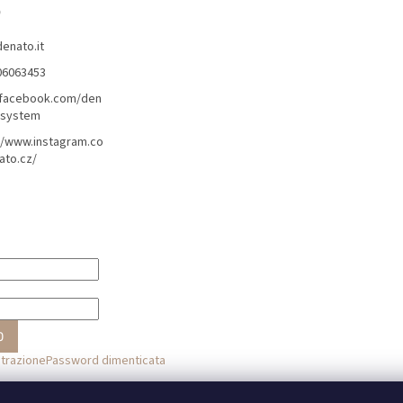
o
denato.it
06063453
/facebook.com/den
lsystem
//www.instagram.co
ato.cz/
O
strazione
Password dimenticata
o