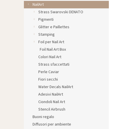
l
NailArt
e
Strass Swarovski DENATO
Pigmenti
Glitter e Paillettes
Stamping
Foil per Nail Art
Foil Nail Art Box
Colori Nail Art
Strass sfaccettati
Perle Caviar
Fiori secchi
Water Decals NailArt
Adesivi NailArt
Ciondoli Nail Art
Stencil Airbrush
Buoni regalo
Diffusori per ambiente