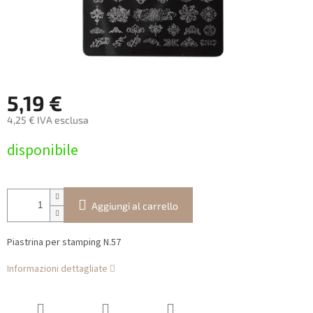
5,19 €
4,25 € IVA esclusa
Prezzo
disponibile
della
misura:
Aggiungi al carrello
Piastrina per stamping N.57
Informazioni dettagliate