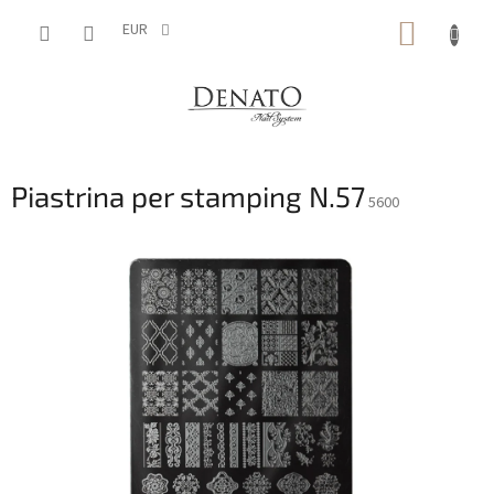
Vai
CARRE
al
EUR
contenuto
DELLA
SPESA
Piastrina per stamping N.57
5600