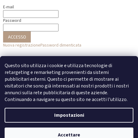
E-mail
Password
ACCESSO
Nuova registrazione
Password dimenticata
o
Questo sito utilizza i cookie e utilizza tecnologie di
Accesso con Facebook
retargeting e remarketing provenienti da sistemi
pubblicitari esterni. Questo ci permette di mostrare ai
Accesso con Google
visitatori che sono già interessati ai nostri prodotti i nostri
annunci sulla rete pubblicitaria di queste aziende.
Continuando a navigare su questo sito ne accetti l'utilizzo.
Creato da Shoptet
Impostazioni
Copyright 2026
DENATO
. Tutti i diritti riservati.
Modifica delle
Accettare
impostazioni dei cookie