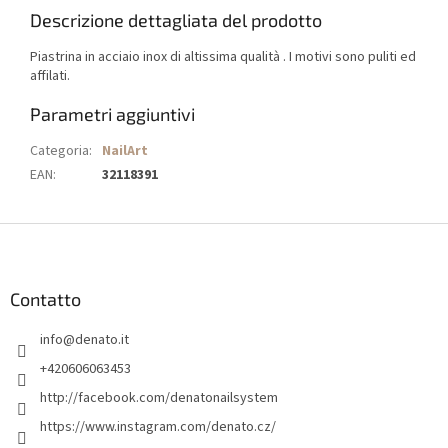
Descrizione dettagliata del prodotto
Piastrina in acciaio inox di altissima qualità . I motivi sono puliti ed
affilati.
Parametri aggiuntivi
Categoria
:
NailArt
EAN
:
32118391
P
i
è
d
Contatto
i
info
@
denato.it
p
a
+420606063453
g
http://facebook.com/denatonailsystem
i
https://www.instagram.com/denato.cz/
n