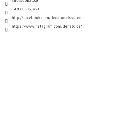
info
@
denato.it
p
a
+420606063453
g
http://facebook.com/denatonailsystem
i
https://www.instagram.com/denato.cz/
n
a