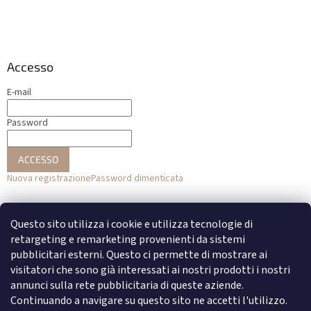
Accesso
E-mail
Password
ACCESSO
Nuova registrazione
Password dimenticata
o
Questo sito utilizza i cookie e utilizza tecnologie di
Accesso con Facebook
retargeting e remarketing provenienti da sistemi
pubblicitari esterni. Questo ci permette di mostrare ai
Accesso con Google
visitatori che sono già interessati ai nostri prodotti i nostri
annunci sulla rete pubblicitaria di queste aziende.
Continuando a navigare su questo sito ne accetti l'utilizzo.