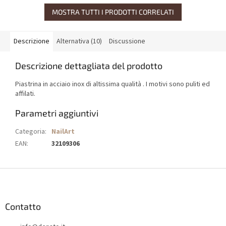
MOSTRA TUTTI I PRODOTTI CORRELATI
Descrizione
Alternativa (10)
Discussione
Descrizione dettagliata del prodotto
Piastrina in acciaio inox di altissima qualità . I motivi sono puliti ed
affilati.
Parametri aggiuntivi
Categoria
:
NailArt
EAN
:
32109306
P
i
è
d
Contatto
i