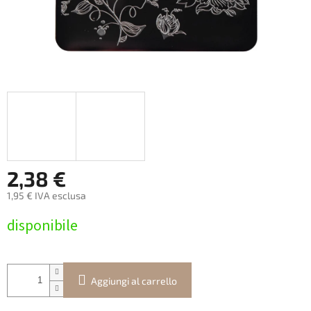
2,38 €
1,95 € IVA esclusa
Prezzo
disponibile
della
misura:
Aggiungi al carrello