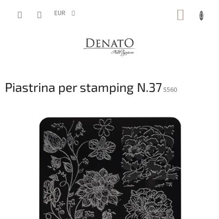
Vai
CARRE
al
EUR
contenuto
DELLA
SPESA
Piastrina per stamping N.37
5560