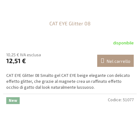
CAT EYE Glitter 08
disponibile
10,25 € IVA esclusa
12,51 €
Nel carrello
CAT EYE Glitter 08 Smalto gel CAT EYE beige elegante con delicato
effetto glitter, che grazie al magnete crea un raffinato effetto
occhio di gatto dal look naturalmente lussuoso.
Codice:
51077
New