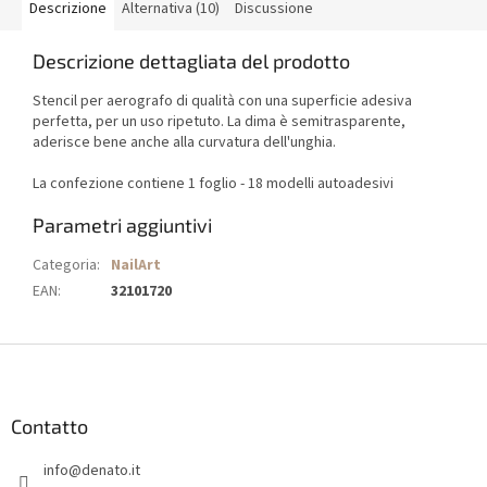
Descrizione
Alternativa (10)
Discussione
Descrizione dettagliata del prodotto
Stencil per aerografo di qualità con una superficie adesiva
perfetta, per un uso ripetuto. La dima è semitrasparente,
aderisce bene anche alla curvatura dell'unghia.
La confezione contiene 1 foglio - 18 modelli autoadesivi
Parametri aggiuntivi
Categoria
:
NailArt
EAN
:
32101720
P
i
è
d
Contatto
i
info
@
denato.it
p