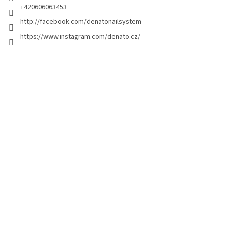
a
+420606063453
g
http://facebook.com/denatonailsystem
i
https://www.instagram.com/denato.cz/
n
a