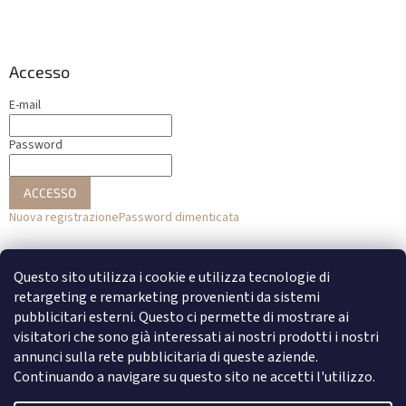
Accesso
E-mail
Password
ACCESSO
Nuova registrazione
Password dimenticata
o
Questo sito utilizza i cookie e utilizza tecnologie di
Accesso con Facebook
retargeting e remarketing provenienti da sistemi
pubblicitari esterni. Questo ci permette di mostrare ai
Accesso con Google
visitatori che sono già interessati ai nostri prodotti i nostri
annunci sulla rete pubblicitaria di queste aziende.
Continuando a navigare su questo sito ne accetti l'utilizzo.