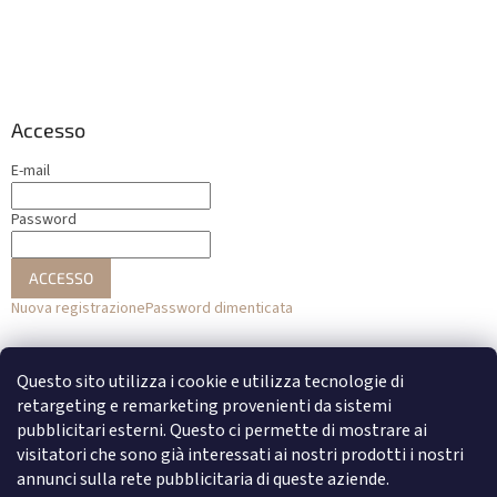
Accesso
E-mail
Password
ACCESSO
Nuova registrazione
Password dimenticata
o
Questo sito utilizza i cookie e utilizza tecnologie di
Accesso con Facebook
retargeting e remarketing provenienti da sistemi
pubblicitari esterni. Questo ci permette di mostrare ai
Accesso con Google
visitatori che sono già interessati ai nostri prodotti i nostri
annunci sulla rete pubblicitaria di queste aziende.