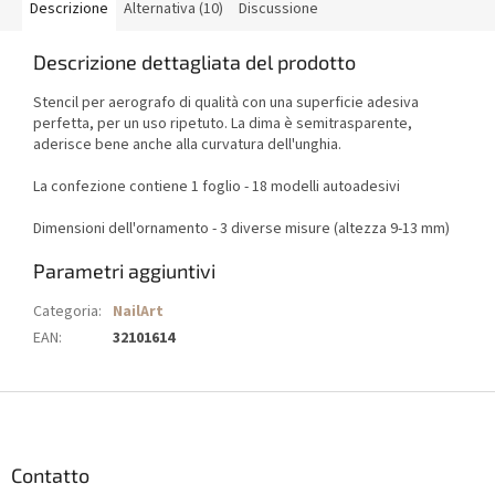
Descrizione
Alternativa (10)
Discussione
Descrizione dettagliata del prodotto
Stencil per aerografo di qualità con una superficie adesiva
perfetta, per un uso ripetuto. La dima è semitrasparente,
aderisce bene anche alla curvatura dell'unghia.
La confezione contiene 1 foglio - 18 modelli autoadesivi
Dimensioni dell'ornamento - 3 diverse misure (altezza 9-13 mm)
Parametri aggiuntivi
Categoria
:
NailArt
EAN
:
32101614
P
i
è
d
Contatto