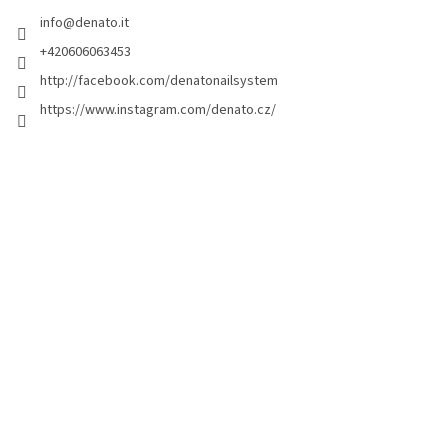
i
info
@
denato.it
p
a
+420606063453
g
http://facebook.com/denatonailsystem
i
https://www.instagram.com/denato.cz/
n
a