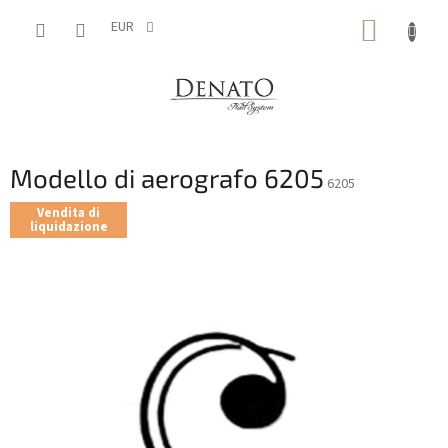
Vai
CARRE
al
EUR
contenuto
DELLA
SPESA
Modello di aerografo 6205
6205
Vendita di
liquidazione