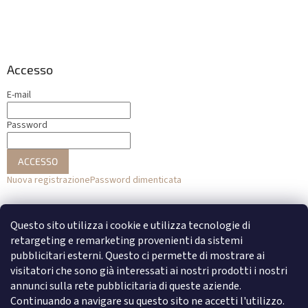
Accesso
E-mail
Password
ACCESSO
Nuova registrazione
Password dimenticata
o
Questo sito utilizza i cookie e utilizza tecnologie di
Accesso con Facebook
retargeting e remarketing provenienti da sistemi
pubblicitari esterni. Questo ci permette di mostrare ai
Accesso con Google
visitatori che sono già interessati ai nostri prodotti i nostri
annunci sulla rete pubblicitaria di queste aziende.
Continuando a navigare su questo sito ne accetti l'utilizzo.