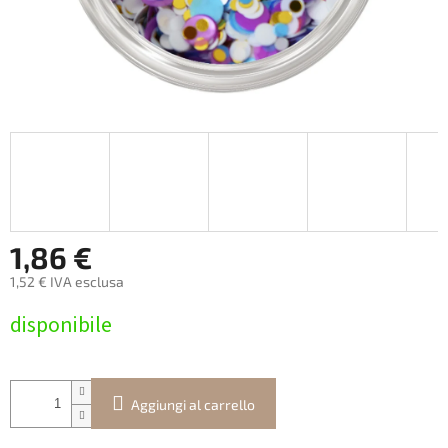
1,86 €
1,52 € IVA esclusa
Prezzo
disponibile
della
misura:
Aggiungi al carrello