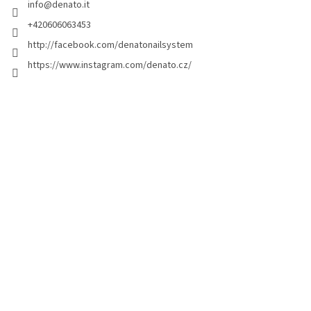
info
@
denato.it
p
a
+420606063453
g
http://facebook.com/denatonailsystem
i
https://www.instagram.com/denato.cz/
n
a