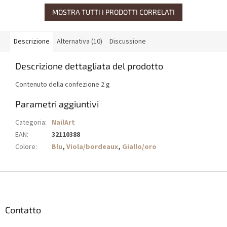
MOSTRA TUTTI I PRODOTTI CORRELATI
Descrizione
Alternativa (10)
Discussione
Descrizione dettagliata del prodotto
Contenuto della confezione 2 g
Parametri aggiuntivi
Categoria
:
NailArt
EAN
:
32110388
Colore
:
Blu
,
Viola/bordeaux
,
Giallo/oro
P
i
è
d
Contatto
i