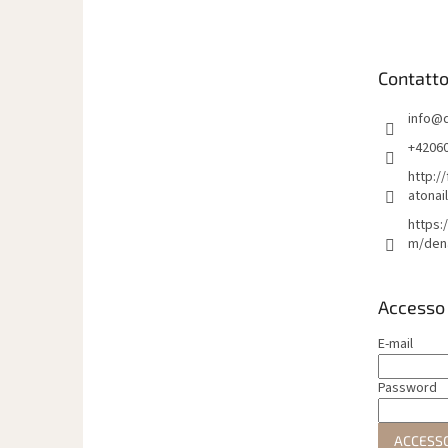
è
d
i
Contatt
p
a
info
@
g
i
+4206
n
http:/
a
atonai
https:
m/den
Accesso
E-mail
Password
ACCESS