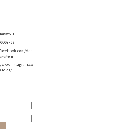
o
denato.it
06063453
/facebook.com/den
lsystem
//www.instagram.co
ato.cz/
O