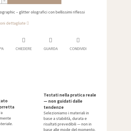
graphic – glitter olografici con bellissimi riflessi
oni dettagliate
PA
CHIEDERE
GUARDA
CONDIVIDI
Testati nella pratica reale
tato
— non guidati dalle
orretta
tendenze
ra
Selezioniamo i materiali in
tamente
base a stabilità, durata e
teriale.
risultati prevedibili — non in
base alle mode del momento.