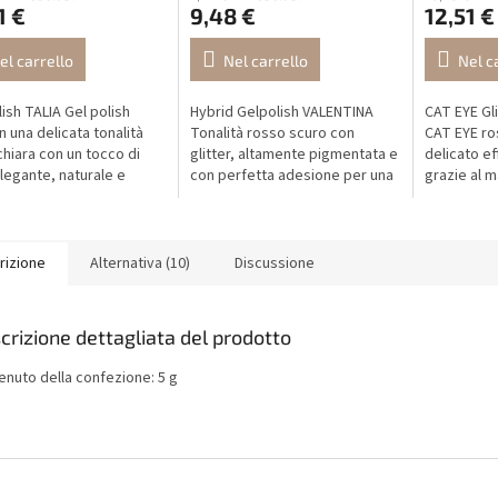
1 €
9,48 €
12,51 €
el carrello
Nel carrello
Nel c
lish TALIA Gel polish
Hybrid Gelpolish VALENTINA
CAT EYE Gli
n una delicata tonalità
Tonalità rosso scuro con
CAT EYE ro
 chiara con un tocco di
glitter, altamente pigmentata e
delicato ef
Elegante, naturale e
con perfetta adesione per una
grazie al 
tempo – la scelta
manicure di lunga durata.
elegante ef
ta per ogni occasione.
gatto dal 
...
e...
rizione
Alternativa (10)
Discussione
crizione dettagliata del prodotto
enuto della confezione: 5 g