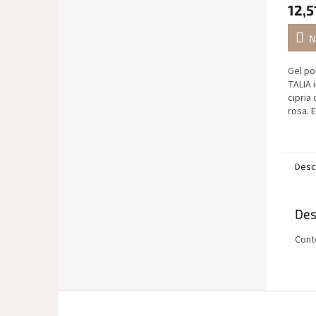
12,5
N
Gel po
TALIA i
cipria
rosa. 
senza 
perfet
Formula
Desc
Des
Cont
P
i