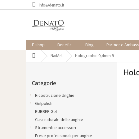
Vai
info@denato.it
al
contenuto
E-shop
Benefici
Blog
Partner e Ambas
Casa
NailArt
Holographic 0,4mm 9
B
Hol
a
Saltare
r
Categorie
le
r
categorie
a
Ricostruzione Unghie
l
Gelpolish
a
RUBBER Gel
t
e
Cura naturale delle unghie
r
Strumenti e accessori
a
Frese professionali per unghie