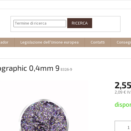
RICERCA
sador
Legislazione dell’Unione europea
Contatti
Conseg
ographic 0,4mm 9
8326-9
2,55
2,09 € I
Prezzo
dispon
della
misura: