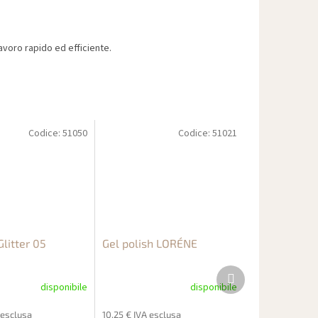
voro rapido ed efficiente.
Codice:
51050
Codice:
51021
litter 05
Gel polish LORÉNE
Prodotto
successivo
disponibile
disponibile
 esclusa
10,25 € IVA esclusa