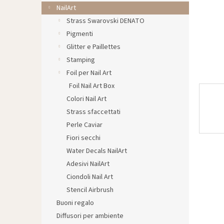
l
NailArt
e
Strass Swarovski DENATO
Pigmenti
Glitter e Paillettes
Stamping
Foil per Nail Art
Foil Nail Art Box
Colori Nail Art
Strass sfaccettati
Perle Caviar
Fiori secchi
Water Decals NailArt
Adesivi NailArt
Ciondoli Nail Art
Stencil Airbrush
Buoni regalo
Diffusori per ambiente