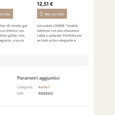
12,51 €
arrello
Nel carrello
tter 05 Smalto gel
Gel polish LORÉNE Tonalità
sso intenso con
salmone con una sfumatura
fetto glitter che,
calda e naturale. Perfetta per
magnete, crea un
un look estivo elegante e
fetto occhio di
naturale. Combina un’elevata
carattere lussuoso
pigmentazione con una formula
sicura...
Parametri aggiuntivi
Categoria
:
NailArt
EAN
:
32113112