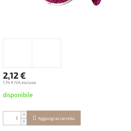
2,12 €
1,74 € IVA esclusa
Prezzo
disponibile
della
misura:
Aggiungi al carrello