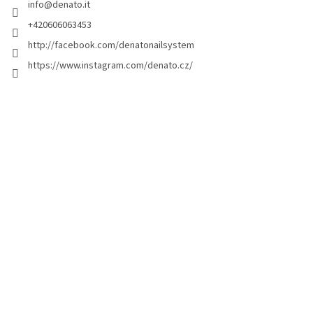
info
@
denato.it
p
a
+420606063453
g
http://facebook.com/denatonailsystem
i
https://www.instagram.com/denato.cz/
n
a