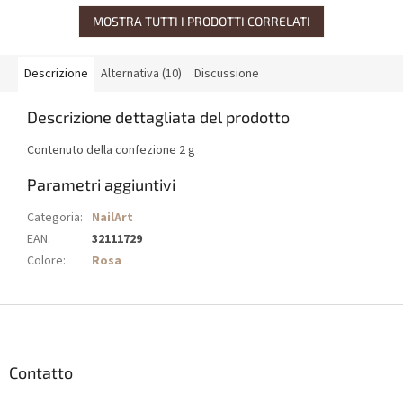
MOSTRA TUTTI I PRODOTTI CORRELATI
Descrizione
Alternativa (10)
Discussione
Descrizione dettagliata del prodotto
Contenuto della confezione 2 g
Parametri aggiuntivi
Categoria
:
NailArt
EAN
:
32111729
Colore
:
Rosa
P
i
è
d
Contatto
i