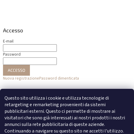
Accesso
E-mail
Password
ACCESSO
Nuova registrazione
Password dimenticata
o
Questo sito utilizza i cookie e utilizza tecnologie di
Accesso con Facebook
retargeting e remarketing provenienti da sistemi
pubblicitari esterni. Questo ci permette di mostrare ai
Accesso con Google
visitatori che sono già interessati ai nostri prodotti i nostri
annunci sulla rete pubblicitaria di queste aziende.
Continuando a navigare su questo sito ne accetti l'utilizzo.