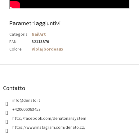
Parametri aggiuntivi
Categoria
:
NailArt
EAN
:
32113570
Colore
:
Viola/bordeaux
P
i
è
d
Contatto
i
info
@
denato.it
p
a
+420606063453
g
http://facebook.com/denatonailsystem
i
https://www.instagram.com/denato.cz/
n
a