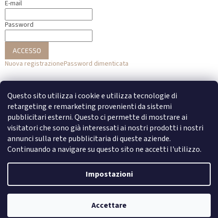
E-mail
Password
ACCESSO
Nuova registrazione
Password dimenticata
o
Questo sito utilizza i cookie e utilizza tecnologie di
Accesso con Facebook
retargeting e remarketing provenienti da sistemi
pubblicitari esterni. Questo ci permette di mostrare ai
Accesso con Google
visitatori che sono già interessati ai nostri prodotti i nostri
annunci sulla rete pubblicitaria di queste aziende.
Continuando a navigare su questo sito ne accetti l'utilizzo.
Creato da Shoptet
Impostazioni
Copyright 2026
DENATO
. Tutti i diritti riservati.
Modifica delle
Accettare
impostazioni dei cookie