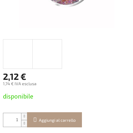
2,12 €
1,74 € IVA esclusa
Prezzo
disponibile
della
misura:
Aggiungi al carrello