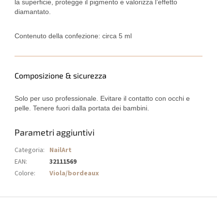
la superficie, protegge il pigmento e valorizza l’effetto
diamantato.
Contenuto della confezione: circa 5 ml
Composizione & sicurezza
Solo per uso professionale. Evitare il contatto con occhi e
pelle. Tenere fuori dalla portata dei bambini.
Parametri aggiuntivi
Categoria
:
NailArt
EAN
:
32111569
Colore
:
Viola/bordeaux
P
i