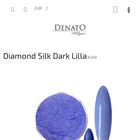
Vai
CARRE
al
EUR
contenuto
DELLA
SPESA
Diamond Silk Dark Lilla
8204