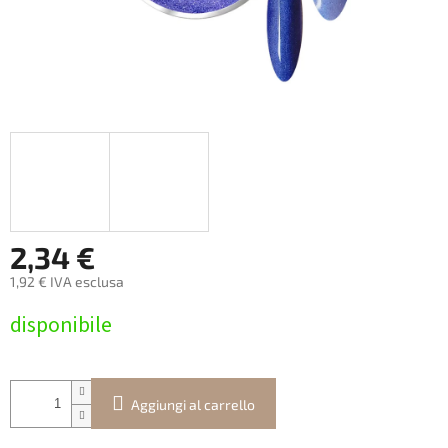
2,34 €
1,92 € IVA esclusa
Prezzo
disponibile
della
misura:
Aggiungi al carrello