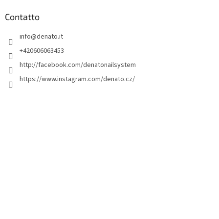
è
d
Contatto
i
info
@
denato.it
p
a
+420606063453
g
http://facebook.com/denatonailsystem
i
https://www.instagram.com/denato.cz/
n
a