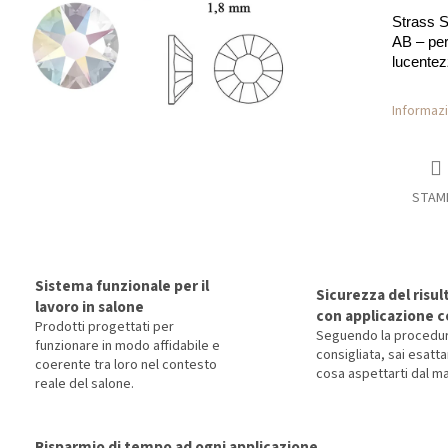
Strass S
AB – per
lucentez
Informazi
STAM
Sistema funzionale per il
Sicurezza del risul
lavoro in salone
con applicazione c
Prodotti progettati per
Seguendo la procedu
funzionare in modo affidabile e
consigliata, sai esat
coerente tra loro nel contesto
cosa aspettarti dal ma
reale del salone.
Risparmio di tempo ad ogni applicazione