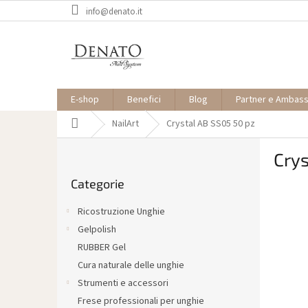
Vai
info@denato.it
al
contenuto
E-shop
Benefici
Blog
Partner e Ambas
Casa
NailArt
Crystal AB SS05 50 pz
B
Crys
a
Saltare
r
Categorie
le
r
categorie
a
Ricostruzione Unghie
l
Gelpolish
a
RUBBER Gel
t
e
Cura naturale delle unghie
r
Strumenti e accessori
a
Frese professionali per unghie