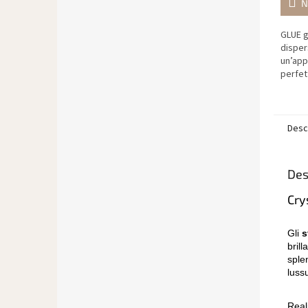
N
GLUE g
disper
un’app
perfet
cristal
caviar
unghie.
Desc
Des
Cry
Gli
s
brill
sple
luss
Reali