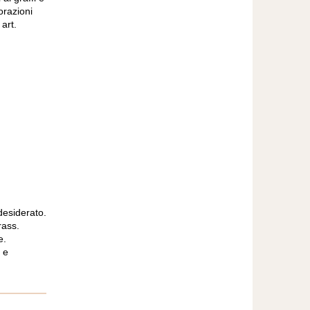
orazioni
 art.
 desiderato.
rass.
e.
o e