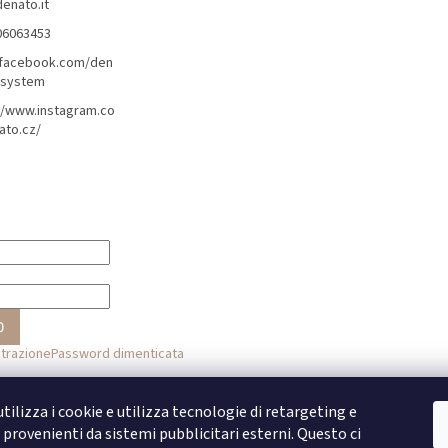
denato.it
06063453
/facebook.com/den
lsystem
//www.instagram.co
ato.cz/
O
strazione
Password dimenticata
o
tilizza i cookie e utilizza tecnologie di retargeting e
provenienti da sistemi pubblicitari esterni. Questo ci
Accesso con Facebook