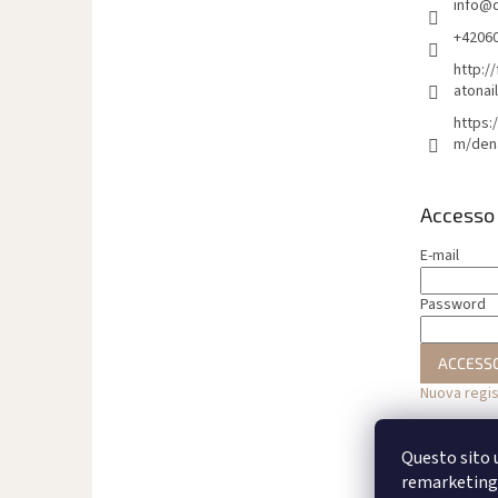
info
@
g
i
+4206
n
http:/
a
atonai
https:
m/den
Accesso
E-mail
Password
ACCESS
Nuova regi
Questo sito u
remarketing 