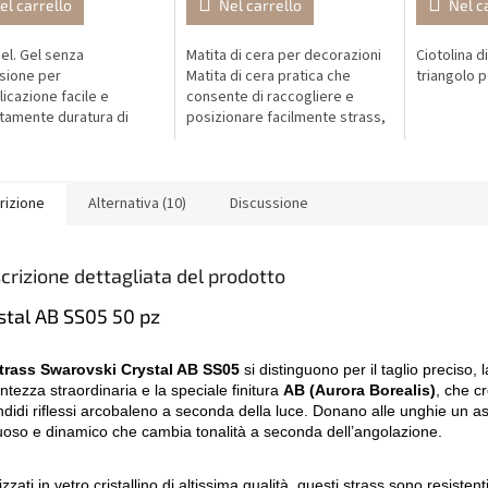
el carrello
Nel carrello
Nel c
el. Gel senza
Matita di cera per decorazioni
Ciotolina d
sione per
Matita di cera pratica che
triangolo p
licazione facile e
consente di raccogliere e
tamente duratura di
posizionare facilmente strass,
li Swarovski, perle,
perle e altre piccole
 e altre decorazioni per
decorazioni durante la nail art.
 Non applicare...
rizione
Alternativa (10)
Discussione
crizione dettagliata del prodotto
stal AB SS05 50 pz
trass Swarovski Crystal AB SS05
si distinguono per il taglio preciso, l
antezza straordinaria e la speciale finitura
AB (Aurora Borealis)
, che c
ndidi riflessi arcobaleno a seconda della luce. Donano alle unghie un a
uoso e dinamico che cambia tonalità a seconda dell’angolazione.
zzati in vetro cristallino di altissima qualità, questi strass sono resistenti