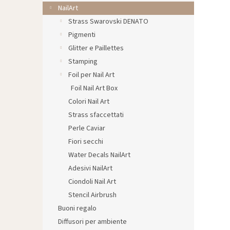
l
NailArt
e
Strass Swarovski DENATO
Pigmenti
Glitter e Paillettes
Stamping
Foil per Nail Art
Foil Nail Art Box
Colori Nail Art
Strass sfaccettati
Perle Caviar
Fiori secchi
Water Decals NailArt
Adesivi NailArt
Ciondoli Nail Art
Stencil Airbrush
Buoni regalo
Diffusori per ambiente