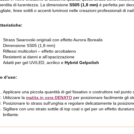
 perdita di lucentezza. La dimensione
SS05 (1,8 mm)
è perfetta per dec
gliate, linee sottili o accenti luminosi nelle creazioni professionali di nail
tteristiche:
Strass Swarovski originali con effetto Aurora Borealis
Dimensione SS05 (1,8 mm)
Riflessi multicolori – effetto arcobaleno
Resistenti ai danni e all’opacizzazione
Adatti per gel UV/LED, acrilico e
Hybrid Gelpolish
o d’uso:
Applicare una piccola quantità di gel fissativo o costruttore nel punto
Utilizzare la
matita in cera DENATO
per posizionare facilmente gli st
Posizionare lo strass sull’unghia e regolare delicatamente la posizion
Sigillare con uno strato sottile di top coat o gel per un effetto duratur
brillante.