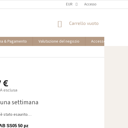
EUR
Accesso
CARRELLO
Carrello vuoto
DELLA
SPESA
na & Pagamento
Valutazione del negozio
Accesso partner affil
7 €
VA esclusa
 una settimana
o è stato esaurito…
 AB SS05 50 pz