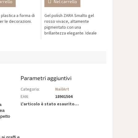
arrello
Nel carrello
i plastica a forma di
Gel polish ZARA Smalto gel
er le decorazioni.
rosso vivace, altamente
pigmentato con una
brillantezza elegante. Ideale
per manicure professionali,
durature e sicure.
Parametri aggiuntivi
Categoria
:
NailArt
EAN
:
18901504
L'articolo è stato esaurito…
a
rea
spetto
 ai graffi e