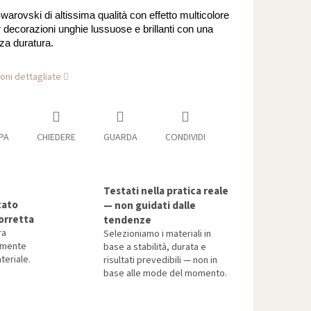
warovski di altissima qualità con effetto multicolore
 decorazioni unghie lussuose e brillanti con una
za duratura.
oni dettagliate
PA
CHIEDERE
GUARDA
CONDIVIDI
Testati nella pratica reale
tato
— non guidati dalle
orretta
tendenze
ra
Selezioniamo i materiali in
tamente
base a stabilità, durata e
teriale.
risultati prevedibili — non in
base alle mode del momento.