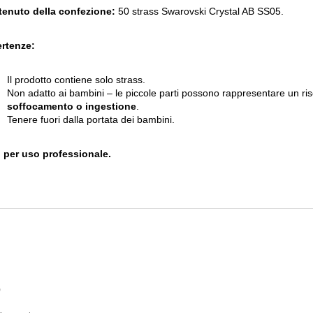
enuto della confezione:
50 strass Swarovski Crystal AB SS05.
rtenze:
Il prodotto contiene solo strass.
Non adatto ai bambini – le piccole parti possono rappresentare un ris
soffocamento o ingestione
.
Tenere fuori dalla portata dei bambini.
 per uso professionale.
o