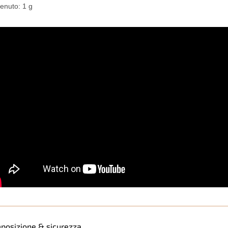
enuto: 1 g
posizione & sicurezza