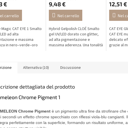
3 €
9,48 €
12,51 €
el carrello
Nel carrello
Nel c
 Magic CAT EYE 1 Smalto
Hybrid Gelpolish CLOÉ Smalto
CAT EYE Gli
/LED ad alta
gel UV/LED dorato con glitter,
CAT EYE ma
ntazione e massima
ad alta pigmentazione e
delicato ef
za in nero–verde–oro
massima aderenza. Una tonalità
grazie al 
 esclusivo effetto CAT
lussuosa e scintillante per
elegante ef
design festivi e moderni.
gatto dal 
raffinato.
rizione
Alternativa (10)
Discussione
crizione dettagliata del prodotto
meleon Chrome Pigment 1
MELEON Chrome Pigment
è un pigmento ultra fine da strofinare che 
i secondi un effetto chrome specchiato con riflessi viola-blu cangianti. 
ntegra perfettamente con la superficie, formando un risultato uniforme, 