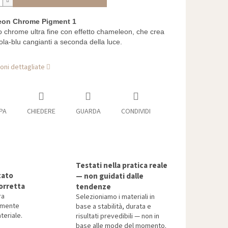
on Chrome Pigment 1
 chrome ultra fine con effetto chameleon, che crea
viola-blu cangianti a seconda della luce.
oni dettagliate
PA
CHIEDERE
GUARDA
CONDIVIDI
Testati nella pratica reale
tato
— non guidati dalle
orretta
tendenze
ra
Selezioniamo i materiali in
tamente
base a stabilità, durata e
teriale.
risultati prevedibili — non in
base alle mode del momento.