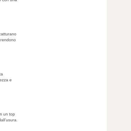
catturano
o rendono
ta
tezza e
on un top
dall’usura.