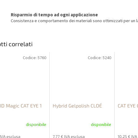
Risparmio di tempo ad ogni applicazione
Consistenza e comportamento dei materiali sono ottimizzati per un la
tti correlati
Codice:
5760
Codice:
5240
D Magic CAT EYE 1
Hybrid Gelpolish CLOÉ
CAT EYE G
disponibile
disponibile
 IVA esclusa
7,77 € IVA esclusa
10,25 € IVA