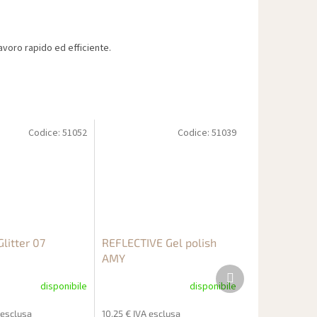
voro rapido ed efficiente.
Codice:
51052
Codice:
51039
litter 07
REFLECTIVE Gel polish
AMY
Prodotto
successivo
disponibile
disponibile
 esclusa
10,25 € IVA esclusa