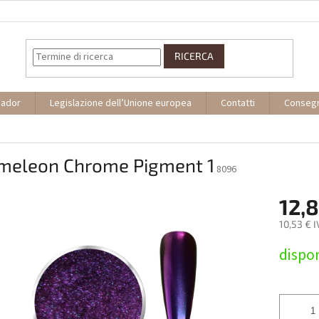
RICERCA
sador
Legislazione dell’Unione europea
Contatti
Conseg
meleon Chrome Pigment 1
8096
12,8
10,53 € 
Prezzo
dispon
della
misura: