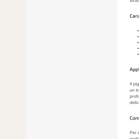
lucid
Cara
App
Il p
un t
prof
delic
Cons
Per 
perf