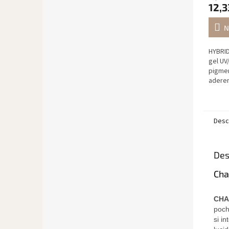
12,3
N
HYBRID
gel UV
pigme
aderen
con un
EYE.
Desc
Des
Cha
CHA
poch
si i