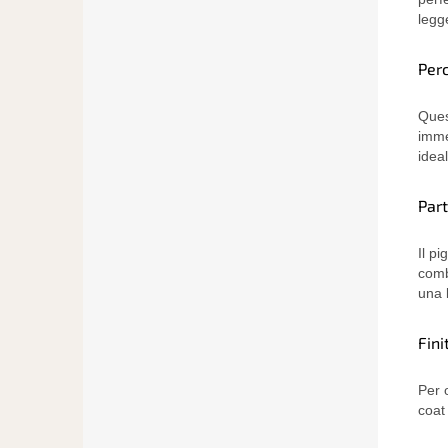
legg
Per
Ques
imme
idea
Par
Il p
comb
una 
Fini
Per 
coat 