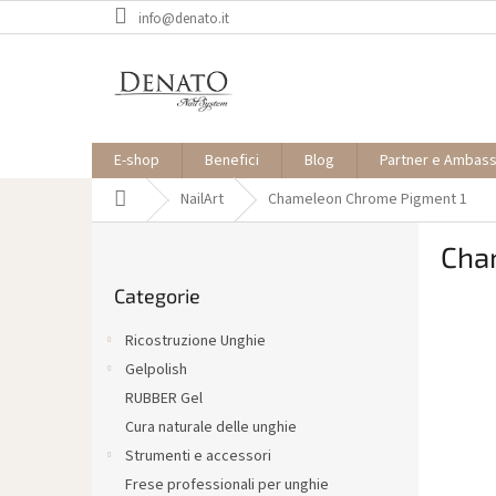
Vai
info@denato.it
al
contenuto
E-shop
Benefici
Blog
Partner e Ambas
Casa
NailArt
Chameleon Chrome Pigment 1
B
Cha
a
Saltare
r
Categorie
le
r
categorie
a
Ricostruzione Unghie
l
Gelpolish
a
RUBBER Gel
t
e
Cura naturale delle unghie
r
Strumenti e accessori
a
Frese professionali per unghie