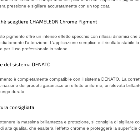
era pressione e sigillare accuratamente con un top coat.
ché scegliere CHAMELEON Chrome Pigment
to pigmento offre un intenso effetto specchio con riflessi dinamici che 
diatamente l’attenzione. L’applicazione semplice e il risultato stabile l
le per l’uso professionale in salone.
te del sistema DENATO
igmento è completamente compatibile con il sistema DENATO. La corret
inazione dei prodotti garantisce un effetto uniforme, un’elevata brillan
lunga durata.
tura consigliata
ottenere la massima brillantezza e protezione, si consiglia di sigillare c
di alta qualità, che esalterà l’effetto chrome e proteggerà la superficie 