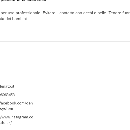
 per uso professionale. Evitare il contatto con occhi e pelle. Tenere fuori
ata dei bambini.
o
denato.it
06063453
/facebook.com/den
lsystem
//www.instagram.co
ato.cz/