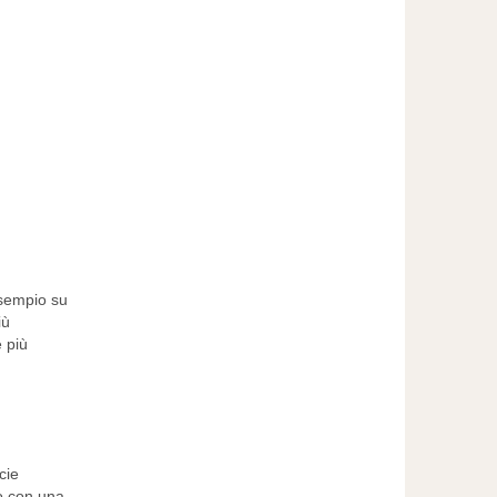
esempio su
iù
 più
cie
to con una