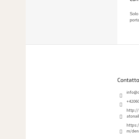
Solo
port
P
i
è
d
i
Contatt
p
a
info
@
g
i
+4206
n
http:/
a
atonai
https:
m/den