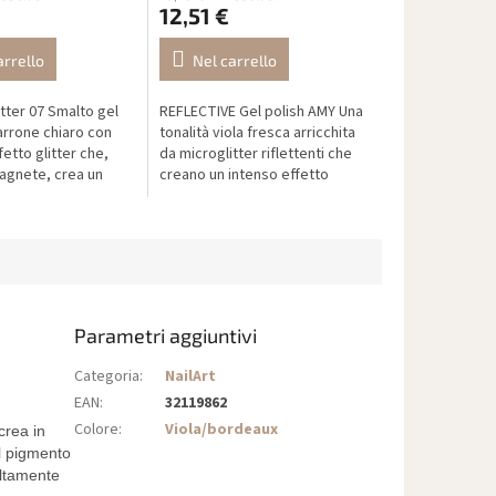
12,51 €
arrello
Nel carrello
tter 07 Smalto gel
REFLECTIVE Gel polish AMY Una
rrone chiaro con
tonalità viola fresca arricchita
fetto glitter che,
da microglitter riflettenti che
magnete, crea un
creano un intenso effetto
fetto occhio di
specchio sotto la luce. Alla luce
look moderno e
naturale appare...
Parametri aggiuntivi
Categoria
:
NailArt
EAN
:
32119862
Colore
:
Viola/bordeaux
crea in
Il pigmento
altamente