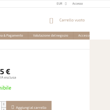
EUR
Accesso
CARRELLO
Carrello vuoto
DELLA
SPESA
na & Pagamento
Valutazione del negozio
Accesso partner affil
5 €
IVA esclusa
ibile
Aggiungi al carrello