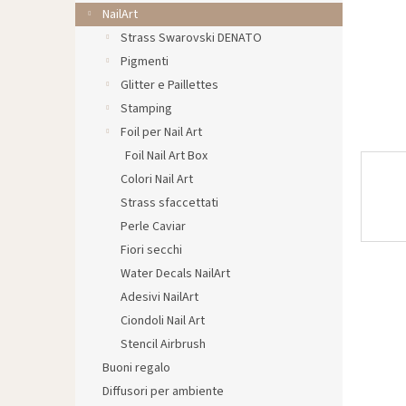
l
NailArt
e
Strass Swarovski DENATO
Pigmenti
Glitter e Paillettes
Stamping
Foil per Nail Art
Foil Nail Art Box
Colori Nail Art
Strass sfaccettati
Perle Caviar
Fiori secchi
Water Decals NailArt
Adesivi NailArt
Ciondoli Nail Art
Stencil Airbrush
Buoni regalo
Diffusori per ambiente