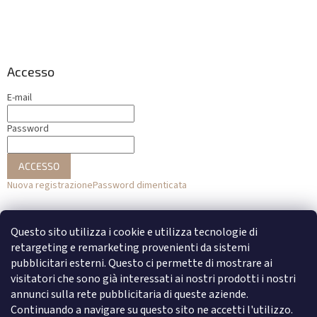
Accesso
E-mail
Password
ACCESSO
Nuova registrazione
Password dimenticata
o
Questo sito utilizza i cookie e utilizza tecnologie di
Accesso con Facebook
retargeting e remarketing provenienti da sistemi
pubblicitari esterni. Questo ci permette di mostrare ai
Accesso con Google
visitatori che sono già interessati ai nostri prodotti i nostri
annunci sulla rete pubblicitaria di queste aziende.
Continuando a navigare su questo sito ne accetti l'utilizzo.