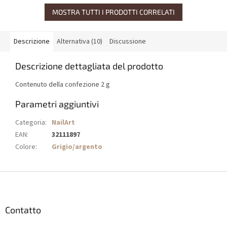
MOSTRA TUTTI I PRODOTTI CORRELATI
Descrizione
Alternativa (10)
Discussione
Descrizione dettagliata del prodotto
Contenuto della confezione 2 g
Parametri aggiuntivi
Categoria
:
NailArt
EAN
:
32111897
Colore
:
Grigio/argento
P
i
è
d
Contatto
i