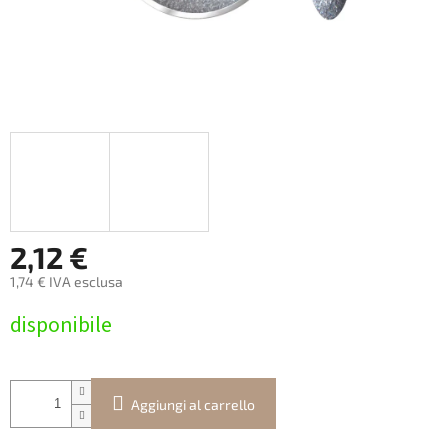
2,12 €
1,74 € IVA esclusa
Prezzo
disponibile
della
misura:
Aggiungi al carrello