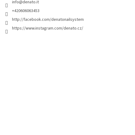
info
@
denato.it
p
a
+420606063453
g
http://facebook.com/denatonailsystem
i
https://www.instagram.com/denato.cz/
n
a