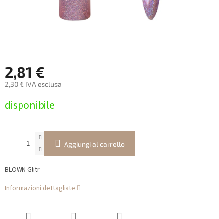
2,81 €
2,30 € IVA esclusa
Prezzo
disponibile
della
misura:
Aggiungi al carrello
BLOWN Glitr
Informazioni dettagliate