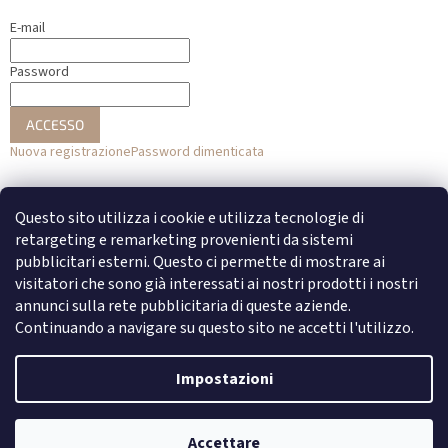
E-mail
Password
ACCESSO
Nuova registrazione
Password dimenticata
o
Questo sito utilizza i cookie e utilizza tecnologie di
Accesso con Facebook
retargeting e remarketing provenienti da sistemi
pubblicitari esterni. Questo ci permette di mostrare ai
Accesso con Google
visitatori che sono già interessati ai nostri prodotti i nostri
annunci sulla rete pubblicitaria di queste aziende.
Continuando a navigare su questo sito ne accetti l'utilizzo.
Creato da Shoptet
Impostazioni
Copyright 2026
DENATO
. Tutti i diritti riservati.
Modifica delle
Accettare
impostazioni dei cookie