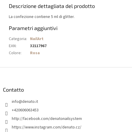
Descrizione dettagliata del prodotto
La confezione contiene 5 ml di glitter.
Parametri aggiuntivi
Categoria
:
NailArt
EAN
:
32117967
Colore
:
Rosa
P
i
è
d
Contatto
i
info
@
denato.it
p
a
+420606063453
g
http://facebook.com/denatonailsystem
i
https://www.instagram.com/denato.cz/
n