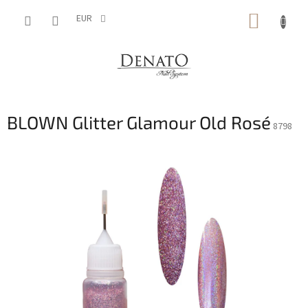
Vai
CARRE
al
EUR
contenuto
DELLA
SPESA
BLOWN Glitter Glamour Old Rosé
8798