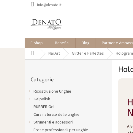
Vai
info@denato.it
al
contenuto
E-shop
Benefici
Blog
Partner e Ambas
Casa
NailArt
Glitter e Paillettes
Hologram
B
Hol
a
Saltare
r
Categorie
le
r
categorie
a
Ricostruzione Unghie
l
H
Gelpolish
a
RUBBER Gel
t
N
e
Cura naturale delle unghie
r
Strumenti e accessori
A v
a
Frese professionali per unghie