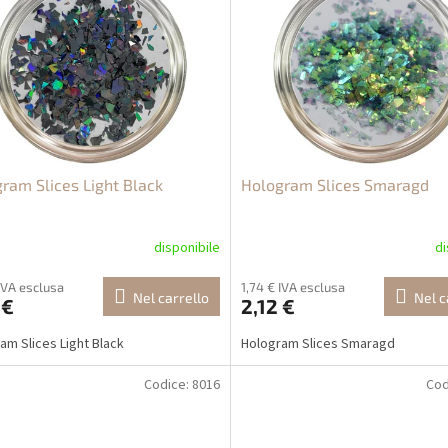
ram Slices Light Black
Hologram Slices Smaragd
disponibile
di
 IVA esclusa
1,74 € IVA esclusa
Nel carrello
Nel c
 €
2,12 €
am Slices Light Black
Hologram Slices Smaragd
Codice:
8016
Cod