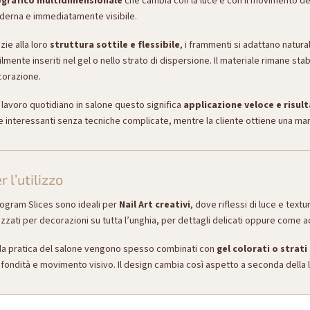
ografico multidimensionale
che cambia con la luce e con il movimento del
erna e immediatamente visibile.
zie alla loro
struttura sottile e flessibile
, i frammenti si adattano natur
ilmente inseriti nel gel o nello strato di dispersione. Il materiale rimane s
orazione.
 lavoro quotidiano in salone questo significa
applicazione veloce e risult
e interessanti senza tecniche complicate, mentre la cliente ottiene una man
r l’utilizzo
ogram Slices sono ideali per
Nail Art creativi
, dove riflessi di luce e te
lizzati per decorazioni su tutta l’unghia, per dettagli delicati oppure come 
la pratica del salone vengono spesso combinati con
gel colorati o strati
fondità e movimento visivo. Il design cambia così aspetto a seconda della l