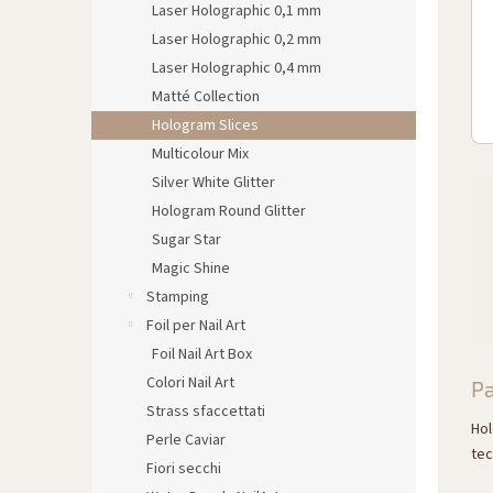
Laser Holographic 0,1 mm
Laser Holographic 0,2 mm
Laser Holographic 0,4 mm
Matté Collection
Hologram Slices
Multicolour Mix
Silver White Glitter
Hologram Round Glitter
Sugar Star
Magic Shine
Stamping
Foil per Nail Art
Foil Nail Art Box
Colori Nail Art
Pa
Strass sfaccettati
Hol
Perle Caviar
tec
Fiori secchi