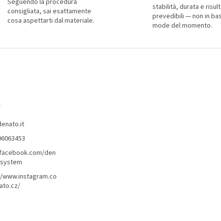
Seguendo la procedura
stabilità, durata e risult
l
consigliata, sai esattamente
prevedibili — non in bas
l
cosa aspettarti dal materiale.
mode del momento.
i
d
e
l
l
'
e
l
e
o
n
c
denato.it
o
06063453
/facebook.com/den
lsystem
//www.instagram.co
ato.cz/