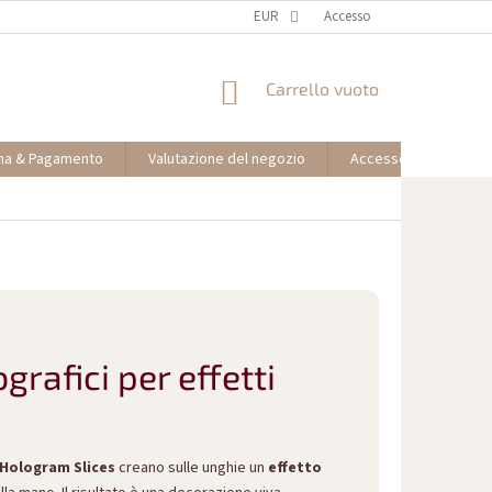
EUR
Accesso
CARRELLO
Carrello vuoto
DELLA
SPESA
na & Pagamento
Valutazione del negozio
Accesso partner affil
rafici per effetti
Hologram Slices
creano sulle unghie un
effetto