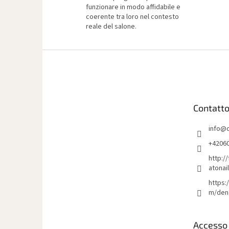
funzionare in modo affidabile e
coerente tra loro nel contesto
reale del salone.
P
i
è
d
i
Contatt
p
a
info
@
g
i
+4206
n
http:/
a
atonai
https:
m/den
Accesso