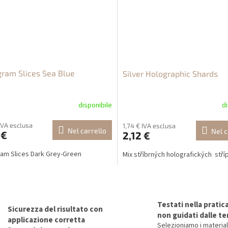
ram Slices Sea Blue
Silver Holographic Shards
disponibile
di
 IVA esclusa
1,74 € IVA esclusa
Nel carrello
Nel c
 €
2,12 €
am Slices Dark Grey-Green
Mix stříbrných holografických stří
C
o
n
Testati nella pratic
t
Sicurezza del risultato con
non guidati dalle t
r
applicazione corretta
Selezioniamo i material
o