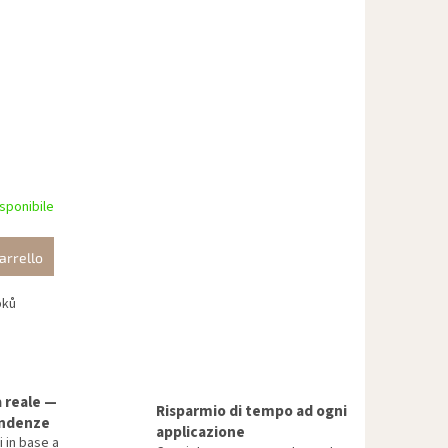
sponibile
arrello
pků
a reale —
Risparmio di tempo ad ogni
endenze
applicazione
i in base a