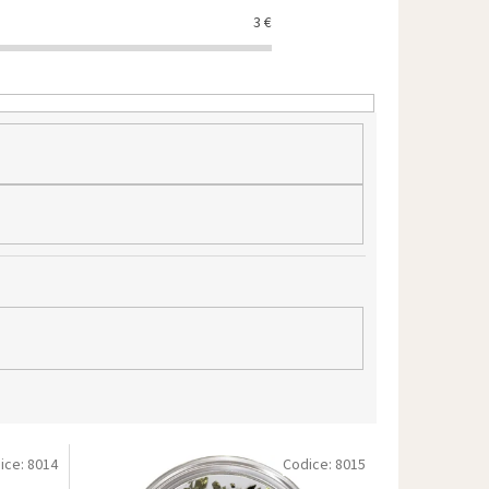
3
€
ice:
8014
Codice:
8015