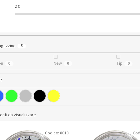
2
€
agazzino
5
on
New
Tip
0
0
0
e
nti da visualizzare
Codice:
8013
Cod