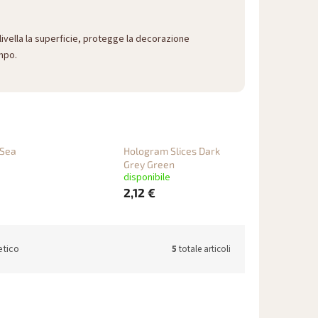
livella la superficie, protegge la decorazione
empo.
 Sea
Hologram Slices Dark
Grey Green
disponibile
2,12 €
etico
5
totale articoli