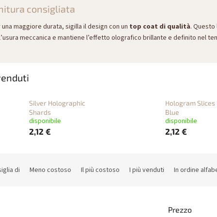
nitura consigliata
 una maggiore durata, sigilla il design con un
top coat di qualità
. Questo 
l’usura meccanica e mantiene l’effetto olografico brillante e definito nel t
 venduti
Silver Holographic
Hologram Slices
Shards
Blue
disponibile
disponibile
2,12 €
2,12 €
iglia di
Meno costoso
Il più costoso
I più venduti
In ordine alfab
Prezzo