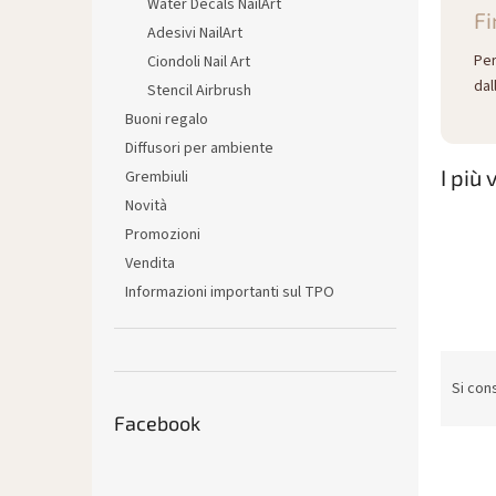
Water Decals NailArt
Fi
Adesivi NailArt
Per
Ciondoli Nail Art
dal
Stencil Airbrush
Buoni regalo
Diffusori per ambiente
I più
Grembiuli
Novità
Promozioni
Vendita
Informazioni importanti sul TPO
O
r
Si cons
d
Facebook
i
n
a