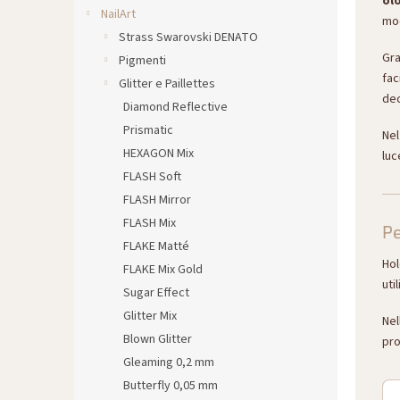
ol
l
NailArt
mod
e
Strass Swarovski DENATO
Gra
Pigmenti
fac
Glitter e Paillettes
dec
Diamond Reflective
Prismatic
Nel
HEXAGON Mix
luc
FLASH Soft
FLASH Mirror
FLASH Mix
Pe
FLAKE Matté
Hol
FLAKE Mix Gold
uti
Sugar Effect
Glitter Mix
Nel
Blown Glitter
pro
Gleaming 0,2 mm
Butterfly 0,05 mm