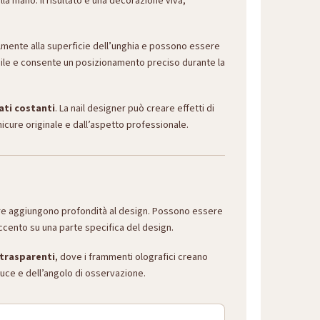
la mano. Il risultato è una decorazione viva,
almente alla superficie dell’unghia e possono essere
tabile e consente un posizionamento preciso durante la
ati costanti
. La nail designer può creare effetti di
icure originale e dall’aspetto professionale.
xture aggiungono profondità al design. Possono essere
accento su una parte specifica del design.
 trasparenti
, dove i frammenti olografici creano
uce e dell’angolo di osservazione.