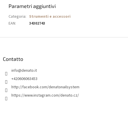
Parametri aggiuntivi
Categoria
:
Strumenti e accessori
EAN
:
34302743
P
i
è
d
Contatto
i
info
@
denato.it
p
a
+420606063453
g
http://facebook.com/denatonailsystem
i
https://www.instagram.com/denato.cz/
n
a