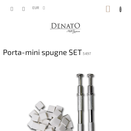
Vai
CARRE
al
EUR
contenuto
DELLA
SPESA
Porta-mini spugne SET
5497