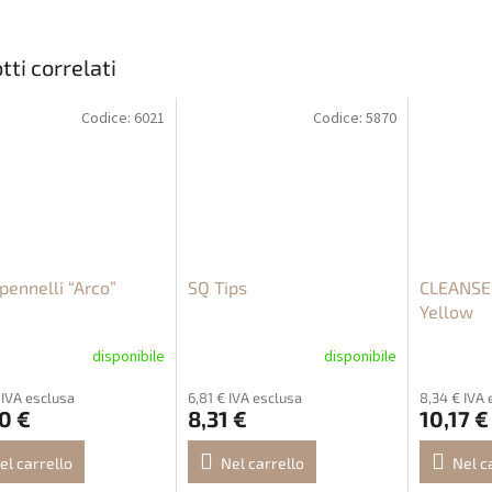
tti correlati
Codice:
6021
Codice:
5870
pennelli “Arco”
SQ Tips
CLEANSER
Yellow
disponibile
disponibile
 IVA esclusa
6,81 € IVA esclusa
8,34 € IVA 
0 €
8,31 €
10,17 €
el carrello
Nel carrello
Nel c