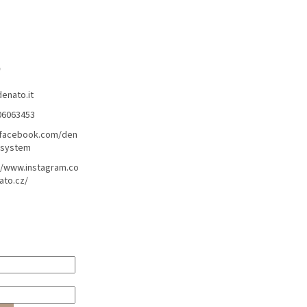
o
denato.it
06063453
/facebook.com/den
lsystem
//www.instagram.co
ato.cz/