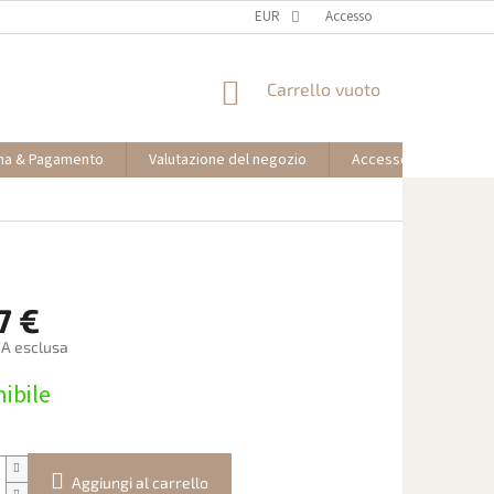
EUR
Accesso
CARRELLO
Carrello vuoto
DELLA
SPESA
na & Pagamento
Valutazione del negozio
Accesso partner affil
7 €
VA esclusa
ibile
Aggiungi al carrello