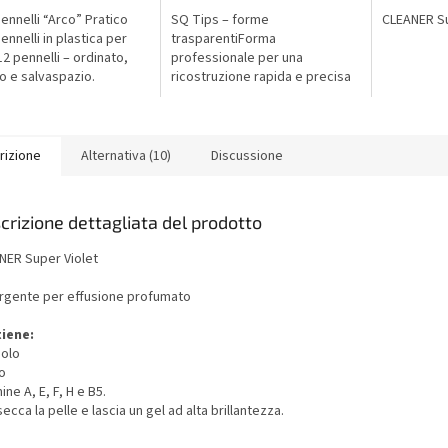
ennelli “Arco” Pratico
SQ Tips – forme
CLEANER Su
ennelli in plastica per
trasparentiForma
12 pennelli – ordinato,
professionale per una
co e salvaspazio.
ricostruzione rapida e precisa
con gel TOUCH e acrilico.
Riutilizzabili, facili da usare,
risultato perfetto in pochi
minuti.
rizione
Alternativa (10)
Discussione
crizione dettagliata del prodotto
NER Super Violet
rgente per effusione profumato
iene:
nolo
o
ine A, E, F, H e B5.
ecca la pelle e lascia un gel ad alta brillantezza.