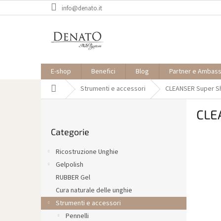
Vai
info@denato.it
al
contenuto
E-shop
Benefici
Blog
Partner e Ambas
Casa
Strumenti e accessori
CLEANSER Super Sh
B
CLE
a
Saltare
r
Categorie
le
r
categorie
a
Ricostruzione Unghie
l
Gelpolish
a
RUBBER Gel
t
e
Cura naturale delle unghie
r
Strumenti e accessori
a
Pennelli