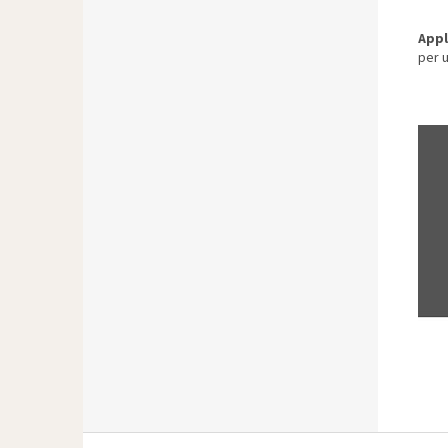
Appl
per 
P