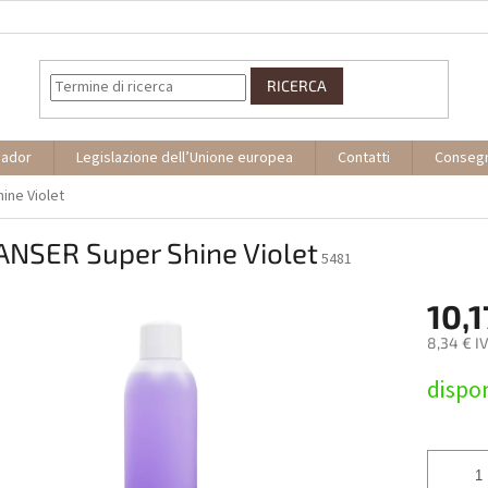
RICERCA
sador
Legislazione dell’Unione europea
Contatti
Conseg
ine Violet
ANSER Super Shine Violet
5481
10,1
8,34 € I
Prezzo
dispon
della
misura: