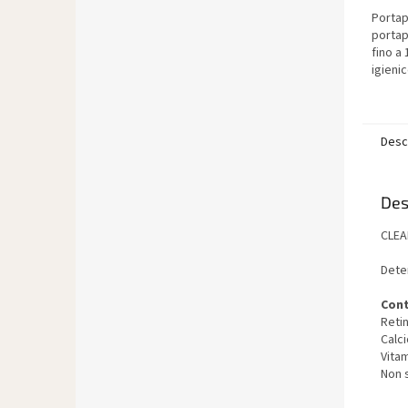
Portap
portap
fino a 
igieni
Desc
Des
CLEA
Dete
Cont
Reti
Calci
Vitam
Non s