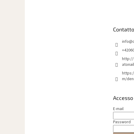
i
è
d
i
Contatt
p
a
info
@
g
i
+4206
n
http:/
a
atonai
https:
m/den
Accesso
E-mail
Password