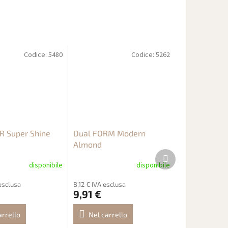
Codice:
5480
Codice:
5262
 Super Shine
Dual FORM Modern
Almond
Prodotto
successivo
disponibile
disponibile
esclusa
8,12 € IVA esclusa
9,91 €
arrello
Nel carrello