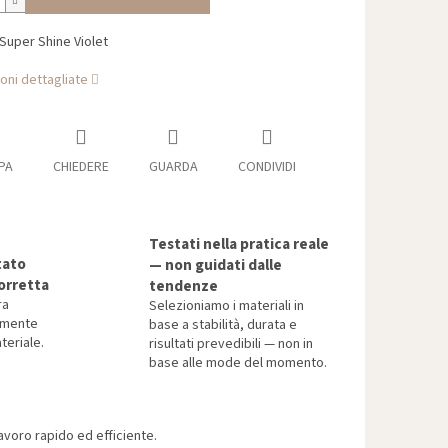
Super Shine Violet
oni dettagliate
PA
CHIEDERE
GUARDA
CONDIVIDI
Testati nella pratica reale
tato
— non guidati dalle
orretta
tendenze
ra
Selezioniamo i materiali in
tamente
base a stabilità, durata e
teriale.
risultati prevedibili — non in
base alle mode del momento.
voro rapido ed efficiente.