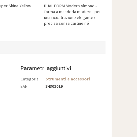
per Shine Yellow
DUAL FORM Modern Almond –
forma a mandorla moderna per
una ricostruzione elegante e
precisa senza cartine né
limatura eccessiva. La scelta
ideale per uno stile sempre
attuale.
Parametri aggiuntivi
Categoria
:
Strumenti e accessori
EAN
:
34302019