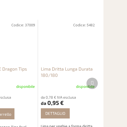
Codice:
37009
Codice:
5482
 Dragon Tips
Lima Dritta Lunga Durata
180/180
Prodotto
successivo
disponibile
disponibile
esclusa
da 0,78 € IVA esclusa
0,95 €
da
DETTAGLIO
arrello
Lima per unghie a forma diritta