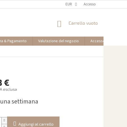
EUR
Accesso
CARRELLO
Carrello vuoto
DELLA
SPESA
na & Pagamento
Valutazione del negozio
Accesso partner affil
8 €
VA esclusa
 una settimana
Aggiungi al carrello