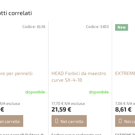
tti correlati
Codice:
6136
Codice:
5453
New
ore per pennelli
HEAD Forbici da maestro
EXTREME
curve SX-4-18
disponibile
disponibile
 IVA esclusa
17,70 € IVA esclusa
7,06 € IVA 
 €
21,59 €
8,61 €
el carrello
Nel carrello
Nel c