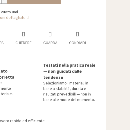
 vuoto 8ml
oni dettagliate
PA
CHIEDERE
GUARDA
CONDIVIDI
Testati nella pratica reale
tato
— non guidati dalle
orretta
tendenze
ra
Selezioniamo i materiali in
tamente
base a stabilità, durata e
teriale.
risultati prevedibili — non in
base alle mode del momento.
voro rapido ed efficiente.