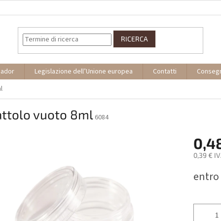
RICERCA
sador
Legislazione dell’Unione europea
Contatti
Conseg
l
attolo vuoto 8ml
6084
0,4
0,39 € I
Prezzo
entro
della
misura: