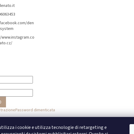
denato.it
06063453
/facebook.com/den
lsystem
//www.instagram.co
ato.cz/
O
strazione
Password dimenticata
o
tilizza i cookie e utilizza tecnologie di retargeting e