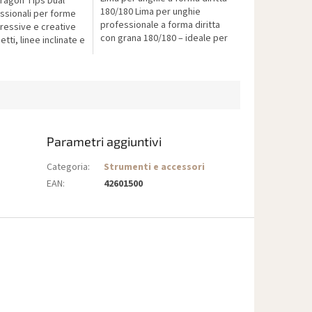
agon Tips Dual
180/180 Lima per unghie
ssionali per forme
professionale a forma diritta
ressive e creative
con grana 180/180 – ideale per
tti, linee inclinate e
modellare e levigare
ontrollata, adatte a
delicatamente la superficie...
ni da salone...
Parametri aggiuntivi
Categoria
:
Strumenti e accessori
EAN
:
42601500