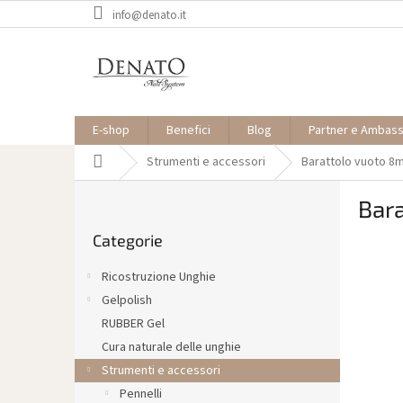
Vai
info@denato.it
al
contenuto
E-shop
Benefici
Blog
Partner e Ambas
Casa
Strumenti e accessori
Barattolo vuoto 8m
B
Bar
a
Saltare
r
Categorie
le
r
categorie
a
Ricostruzione Unghie
l
Gelpolish
a
RUBBER Gel
t
e
Cura naturale delle unghie
r
Strumenti e accessori
a
Pennelli