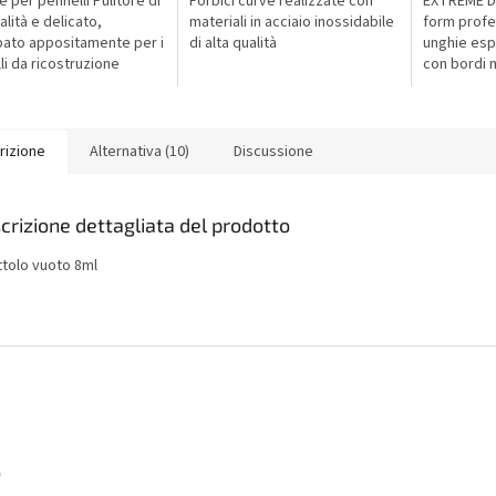
e per pennelli Pulitore di
Forbici curve realizzate con
EXTREME Dr
alità e delicato,
materiali in acciaio inossidabile
form profe
pato appositamente per i
di alta qualità
unghie esp
li da ricostruzione
con bordi ne
. Indicato
lunghezza c
ivamente per pennelli in
ricostruzio
..
rizione
Alternativa (10)
Discussione
crizione dettagliata del prodotto
ttolo vuoto 8ml
o