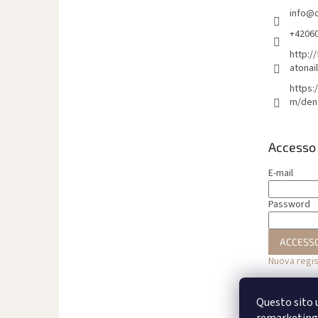
a
info
@
g
i
+4206
n
http:/
a
atonai
https:
m/den
Accesso
E-mail
Password
ACCESS
Nuova regi
Questo sito u