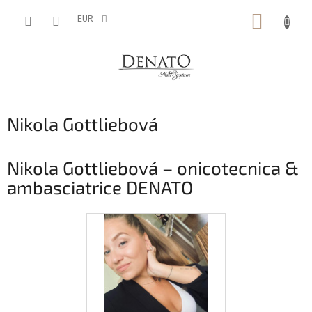
Vai
CARRE
al
EUR
contenuto
DELLA
SPESA
Nikola Gottliebová
Nikola Gottliebová – onicotecnica &
ambasciatrice DENATO