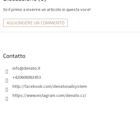
Sii il primo a inserire un articolo in questa voce!
AGGIUNGERE UN COMMENTO
P
i
è
d
Contatto
i
info
@
denato.it
p
a
+420606063453
g
http://facebook.com/denatonailsystem
i
https://www.instagram.com/denato.cz/
n
a