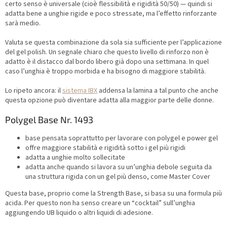
certo senso è universale (cioè flessibilità e rigidità 50/50) — quindi si
adatta bene a unghie rigide e poco stressate, ma l’effetto rinforzante
sarà medio.
Valuta se questa combinazione da sola sia sufficiente per l’applicazione
del gel polish. Un segnale chiaro che questo livello di rinforzo non è
adatto è il distacco dal bordo libero già dopo una settimana. In quel
caso l’unghia è troppo morbida e ha bisogno di maggiore stabilità.
Lo ripeto ancora: il
sistema IBX
addensa la lamina a tal punto che anche
questa opzione può diventare adatta alla maggior parte delle donne.
Polygel Base Nr. 1493
base pensata soprattutto per lavorare con polygel e power gel
offre maggiore stabilità e rigidità sotto i gel più rigidi
adatta a unghie molto sollecitate
adatta anche quando si lavora su un’unghia debole seguita da
una struttura rigida con un gel più denso, come Master Cover
Questa base, proprio come la Strength Base, si basa su una formula più
acida. Per questo non ha senso creare un “cocktail” sull’unghia
aggiungendo UB liquido o altri liquidi di adesione.