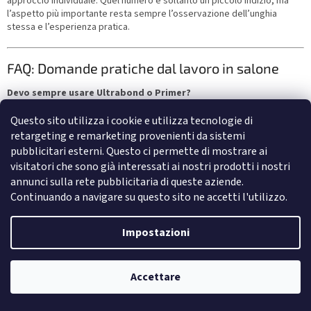
approccio individuale. Quel numero è soltanto un piccolo indizio, ma
l’aspetto più importante resta sempre l’osservazione dell’unghia
stessa e l’esperienza pratica.
FAQ: Domande pratiche dal lavoro in salone
Devo sempre usare Ultrabond o Primer?
No. In molti casi sono sufficienti una corretta preparazione meccanica,
Questo sito utilizza i cookie e utilizza tecnologie di
Prep e una base ben scelta. Troppi strati di adesione possono
retargeting e remarketing provenienti da sistemi
addirittura peggiorare il risultato.
pubblicitari esterni. Questo ci permette di mostrare ai
visitatori che sono già interessati ai nostri prodotti i nostri
Come capisco se la base scelta è troppo morbida o troppo
annunci sulla rete pubblicitaria di queste aziende.
rigida?
Continuando a navigare su questo sito ne accetti l'utilizzo.
Se il sistema non lavora in armonia con il tipo di unghia naturale e con il
materiale applicato successivamente, la ricostruzione inizierà a
Impostazioni
sollevarsi, creparsi oppure a sovraccaricare inutilmente l’unghia.
Bisogna osservare il comportamento dell’unghia nel tempo, non solo
subito dopo l’applicazione.
Accettare
Quando ha senso ricorrere al sistema IBX?
Newsletter