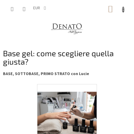
Vai
CARRE
al
EUR
contenuto
DELLA
SPESA
Base gel: come scegliere quella
giusta?
BASE, SOTTOBASE, PRIMO STRATO con Lucie