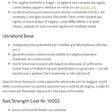
Per unghie morbide e fragili – scegliere una variante più rigida
come Skinny oppure valutare un rinforzo con
builder gel
Le diverse basi possono essere anche combinate tra loro. Ad
esempio, consiglio la base flessibile Clear sotto tonalità più
rigide, in base al tipo di unghia, come Milky White o la linea
Skinny, quando le sole varianti rigide non risultano ideali.
Ultrabond Base
sviluppata principalmente per i builder gel (Monophase, Master,
ecc.)
garantisce una connessione stabile tra unghia naturale e
materiale di ricostruzione
non è necessario usare altri liquidi di adesione; è sufficiente
usare Prep o PreNail Prep per disinfettare e sgrassare – con UB
liquido può capitare che il materiale si ritiri dai bordi
Questa base funziona come supporto universale per la maggior parte
delle ricostruzioni. Se questa opzione non si adatta all’unghia, scegli A.)
una base più flessibile oppure B.) una base rinforzante.
Nail Strength Coat Nr. 10002
base rinforzante fluida con vitamine