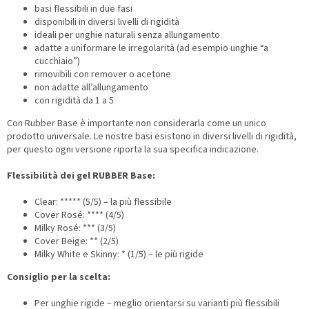
basi flessibili in due fasi
disponibili in diversi livelli di rigidità
ideali per unghie naturali senza allungamento
adatte a uniformare le irregolarità (ad esempio unghie “a
cucchiaio”)
rimovibili con remover o acetone
non adatte all’allungamento
con rigidità da 1 a 5
Con Rubber Base è importante non considerarla come un unico
prodotto universale. Le nostre basi esistono in diversi livelli di rigidità,
per questo ogni versione riporta la sua specifica indicazione.
Flessibilità dei gel RUBBER Base:
Clear: ***** (5/5) – la più flessibile
Cover Rosé: **** (4/5)
Milky Rosé: *** (3/5)
Cover Beige: ** (2/5)
Milky White e Skinny: * (1/5) – le più rigide
Consiglio per la scelta:
Per unghie rigide – meglio orientarsi su varianti più flessibili