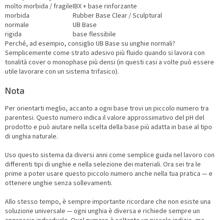
molto morbida / fragile
IBX + base rinforzante
morbida
Rubber Base Clear / Sculptural
normale
UB Base
rigida
base flessibile
Perché, ad esempio, consiglio UB Base su unghie normali?
Semplicemente come strato adesivo più fluido quando si lavora con
tonalità cover o monophase più densi (in questi casi a volte può essere
utile lavorare con un sistema trifasico).
Nota
Per orientarti meglio, accanto a ogni base trovi un piccolo numero tra
parentesi. Questo numero indica il valore approssimativo del pH del
prodotto e può aiutare nella scelta della base più adatta in base al tipo
di unghia naturale.
Uso questo sistema da diversi anni come semplice guida nel lavoro con
differenti tipi di unghie e nella selezione dei materiali. Ora sei tra le
prime a poter usare questo piccolo numero anche nella tua pratica — e
ottenere unghie senza sollevamenti.
Allo stesso tempo, è sempre importante ricordare che non esiste una
soluzione universale — ogni unghia è diversa e richiede sempre un