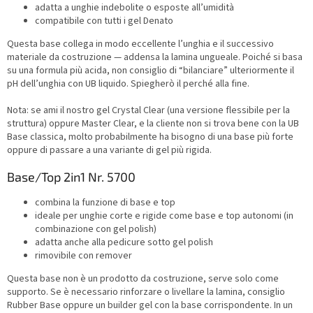
adatta a unghie indebolite o esposte all’umidità
compatibile con tutti i gel Denato
Questa base collega in modo eccellente l’unghia e il successivo
materiale da costruzione — addensa la lamina ungueale. Poiché si basa
su una formula più acida, non consiglio di “bilanciare” ulteriormente il
pH dell’unghia con UB liquido. Spiegherò il perché alla fine.
Nota: se ami il nostro gel Crystal Clear (una versione flessibile per la
struttura) oppure Master Clear, e la cliente non si trova bene con la UB
Base classica, molto probabilmente ha bisogno di una base più forte
oppure di passare a una variante di gel più rigida.
Base/Top 2in1 Nr. 5700
combina la funzione di base e top
ideale per unghie corte e rigide come base e top autonomi (in
combinazione con gel polish)
adatta anche alla pedicure sotto gel polish
rimovibile con remover
Questa base non è un prodotto da costruzione, serve solo come
supporto. Se è necessario rinforzare o livellare la lamina, consiglio
Rubber Base oppure un builder gel con la base corrispondente. In un