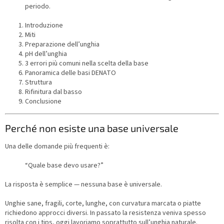
periodo.
Introduzione
Miti
Preparazione dell’unghia
pH dell’unghia
3 errori più comuni nella scelta della base
Panoramica delle basi DENATO
Struttura
Rifinitura dal basso
Conclusione
Perché non esiste una base universale
Una delle domande più frequenti è:
“Quale base devo usare?”
La risposta è semplice — nessuna base è universale.
Unghie sane, fragili, corte, lunghe, con curvatura marcata o piatte
richiedono approcci diversi. In passato la resistenza veniva spesso
risolta con i tips, oggi lavoriamo soprattutto sull’unghia naturale.