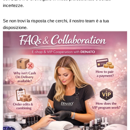
incertezze.
Se non trovi la risposta che cerchi, il nostro team è a tua
disposizione.
E
l
e
n
c
o
d
e
g
l
i
a
r
t
i
c