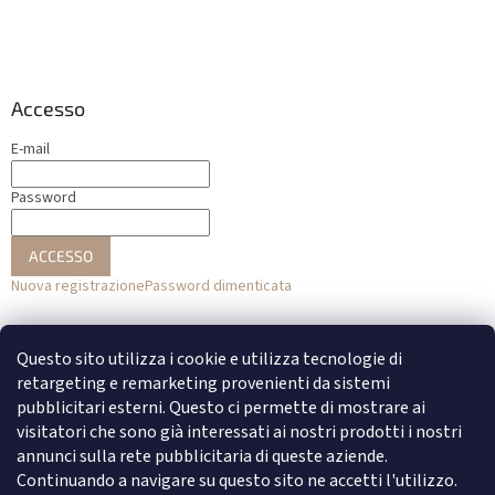
Accesso
E-mail
Password
ACCESSO
Nuova registrazione
Password dimenticata
o
Questo sito utilizza i cookie e utilizza tecnologie di
Accesso con Facebook
retargeting e remarketing provenienti da sistemi
pubblicitari esterni. Questo ci permette di mostrare ai
Accesso con Google
visitatori che sono già interessati ai nostri prodotti i nostri
annunci sulla rete pubblicitaria di queste aziende.
Continuando a navigare su questo sito ne accetti l'utilizzo.