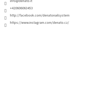
info
@
denato.it
p
i
d
a
+420606063453
e
g
http://facebook.com/denatonailsystem
l
i
l
https://www.instagram.com/denato.cz/
n
'
a
e
l
e
n
c
o