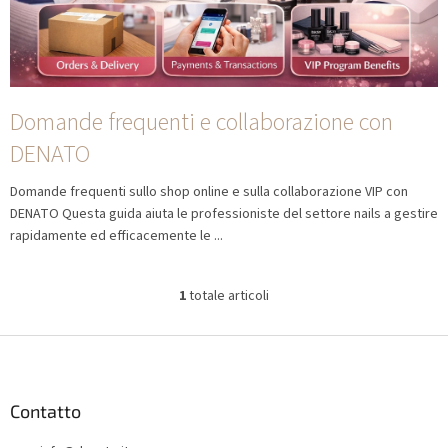
o
l
i
Domande frequenti e collaborazione con
DENATO
Domande frequenti sullo shop online e sulla collaborazione VIP con
DENATO Questa guida aiuta le professioniste del settore nails a gestire
rapidamente ed efficacemente le ...
1
totale articoli
C
o
n
P
t
i
r
è
o
d
Contatto
l
i
l