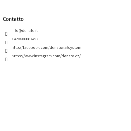
i
è
d
Contatto
i
info
@
denato.it
p
a
+420606063453
g
http://facebook.com/denatonailsystem
i
https://www.instagram.com/denato.cz/
n
a