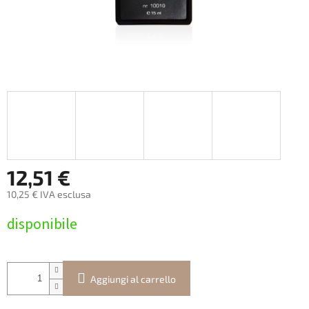
12,51 €
10,25 € IVA esclusa
Prezzo
disponibile
della
misura:
Aggiungi al carrello