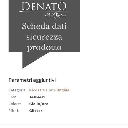
Parametri aggiuntivi
Categoria
:
Ricostruzione Unghie
EAN
:
34304419
Colore
:
Giallo/oro
Effetto
:
Glitter
P