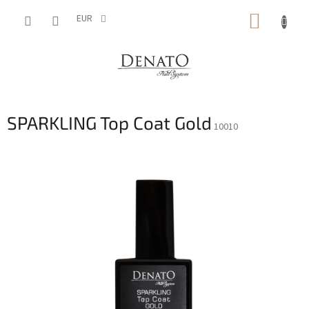
Vai
CARRE
al
EUR
contenuto
DELLA
SPESA
SPARKLING Top Coat Gold
10010