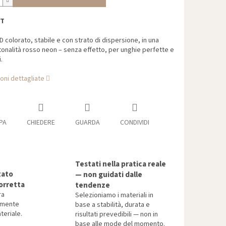
TT
D colorato, stabile e con strato di dispersione, in una
tonalità rosso neon – senza effetto, per unghie perfette e
.
oni dettagliate
PA
CHIEDERE
GUARDA
CONDIVIDI
Testati nella pratica reale
tato
— non guidati dalle
orretta
tendenze
ra
Selezioniamo i materiali in
tamente
base a stabilità, durata e
teriale.
risultati prevedibili — non in
base alle mode del momento.