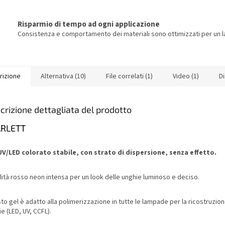
Risparmio di tempo ad ogni applicazione
Consistenza e comportamento dei materiali sono ottimizzati per un la
rizione
Alternativa (10)
File correlati (1)
Video (1)
D
crizione dettagliata del prodotto
ARLETT
UV/LED colorato stabile, con strato di dispersione, senza effetto.
lità rosso neon intensa per un look delle unghie luminoso e deciso.
o gel è adatto alla polimerizzazione in tutte le lampade per la ricostruzion
e (LED, UV, CCFL).