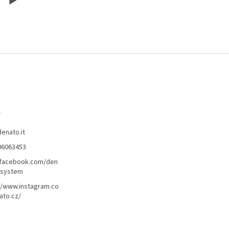
o
denato.it
06063453
/facebook.com/den
lsystem
//www.instagram.co
ato.cz/