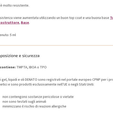
l è molto resistente.
esistenza viene aumentata utilizzando un buon top coat e una buona base
T
costruttore
,
Base
.
enuto: 5 ml
posizione e sicurezza
contiene:
TMPTA, IBOA o TPO
 i gel, liquidi e oli DENATO sono registrati nel portale europeo CPNP per i pr
tici e sono prodotti esclusivamente nell’UE o negli Stati Uniti:
non contengono sostanze pericolose o vietate
non sono testati sugli animali
minimizzano il rischio di reazioni allergiche