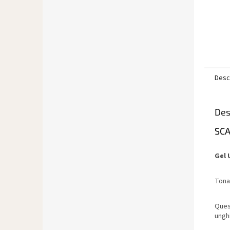
Desc
Des
SC
Gel 
Tona
Quest
unghi