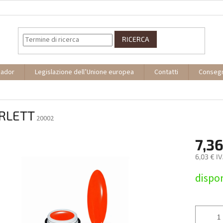
RICERCA
sador
Legislazione dell’Unione europea
Contatti
Conseg
RLETT
20002
7,36
6,03 € I
Prezzo
dispon
della
misura: