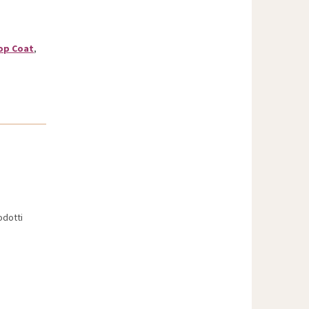
op Coat
,
odotti