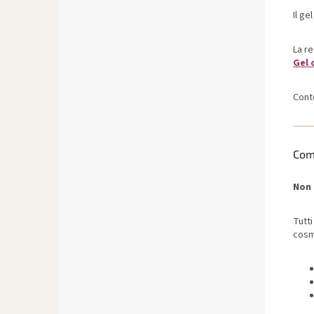
Il ge
La r
Gel 
Cont
Com
Non 
Tutti
cosme