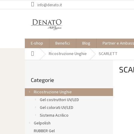
Vai
info@denato.it
al
contenuto
E-shop
Benefici
Blog
Partner e Ambas
Casa
Ricostruzione Unghie
SCARLETT
B
SCA
a
Saltare
r
Categorie
le
r
categorie
a
Ricostruzione Unghie
l
Gel costruttori UV/LED
a
Gel colorati UV/LED
t
e
Sistema Acrilico
r
Gelpolish
a
RUBBER Gel