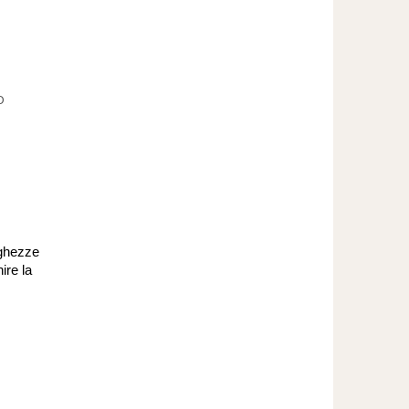
O
ghezze
ire la