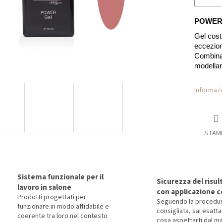
POWER 
Gel cost
ecceziona
Combina 
modellare
Informazi
STAM
Sistema funzionale per il
Sicurezza del risul
lavoro in salone
con applicazione c
Prodotti progettati per
Seguendo la procedu
funzionare in modo affidabile e
consigliata, sai esat
coerente tra loro nel contesto
cosa aspettarti dal ma