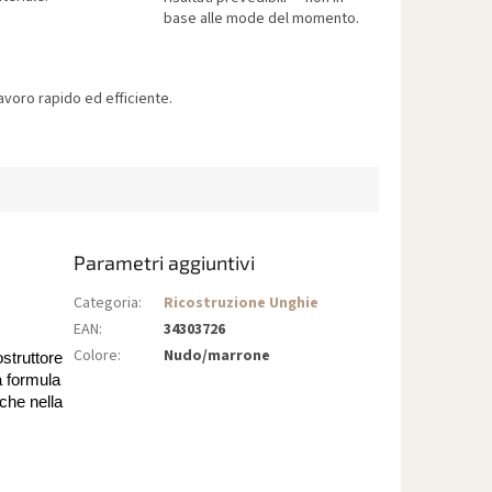
base alle mode del momento.
voro rapido ed efficiente.
Parametri aggiuntivi
Categoria
:
Ricostruzione Unghie
EAN
:
34303726
Colore
:
Nudo/marrone
struttore
ua formula
che nella