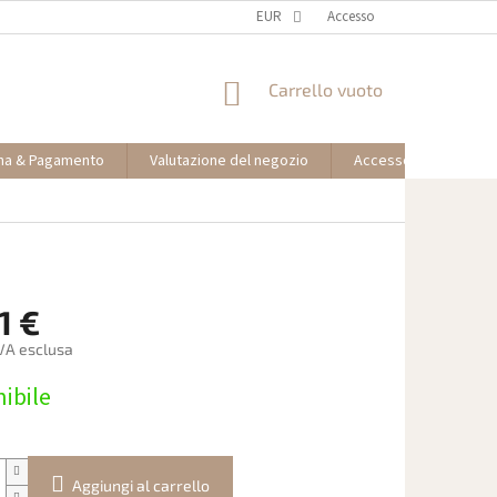
EUR
Accesso
CARRELLO
Carrello vuoto
DELLA
SPESA
na & Pagamento
Valutazione del negozio
Accesso partner affil
1 €
IVA esclusa
ibile
Aggiungi al carrello