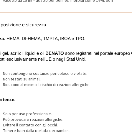
Vasetto da 15 ml – adatto per pennelli morbidi come OVAL Soft
posizione e sicurezza
za:
HEMA, DI-HEMA, TMPTA, IBOA e TPO.
 i gel, acrilici, liquidi e oli
DENATO
sono registrati nel portale europe
otti esclusivamente nell’UE o negli Stati Uniti.
Non contengono sostanze pericolose o vietate.
Non testati su animali.
Riducono al minimo il rischio di reazioni allergiche.
ertenze:
Solo per uso professionale.
Può provocare reazioni allergiche.
Evitare il contatto con gli occhi.
Tenere fuori dalla portata dei bambini.