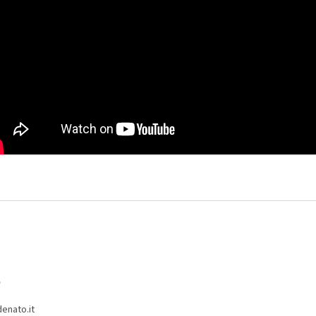
o
denato.it