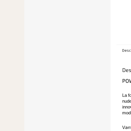
Desc
Des
POW
La f
nude 
inno
mode
Vant