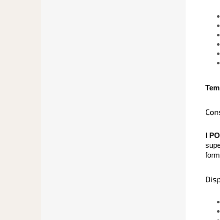
Temp
Con
I P
supe
form
Disp