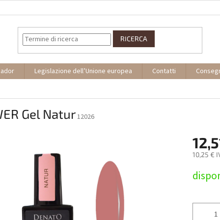
RICERCA
sador
Legislazione dell’Unione europea
Contatti
Conseg
ER Gel Natur
12026
12,5
10,25 € 
Prezzo
dispon
della
misura: