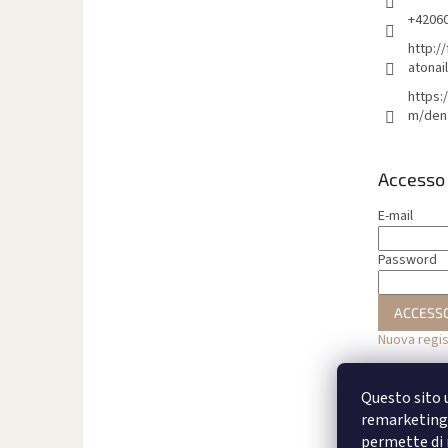
g
i
+4206
n
http:/
a
atonai
https:
m/den
Accesso
E-mail
Password
ACCESS
Nuova regi
Questo sito u
remarketing 
permette di m