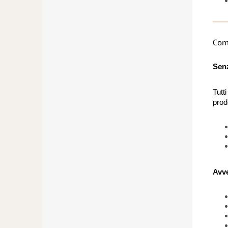
Com
Sen
Tutti
prod
Avv