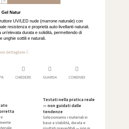
Gel Natur
ruttore UV/LED nude (marrone naturale) con
le resistenza e proprietà auto-livellanti naturali.
un’elevata durata e solidità, permettendo di
 unghie sottili e naturali.
oni dettagliate
PA
CHIEDERE
GUARDA
CONDIVIDI
Testati nella pratica reale
tato
— non guidati dalle
orretta
tendenze
ra
Selezioniamo i materiali in
tamente
base a stabilità, durata e
teriale.
risultati prevedibili — non in