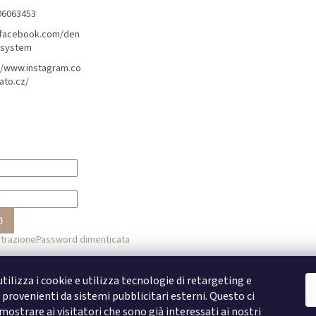
06063453
/facebook.com/den
lsystem
//www.instagram.co
ato.cz/
O
strazione
Password dimenticata
o
tilizza i cookie e utilizza tecnologie di retargeting e
provenienti da sistemi pubblicitari esterni. Questo ci
Accesso con Facebook
ostrare ai visitatori che sono già interessati ai nostri