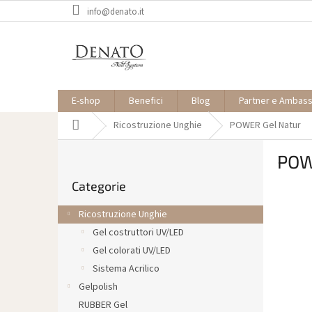
Vai
info@denato.it
al
contenuto
E-shop
Benefici
Blog
Partner e Ambas
Casa
Ricostruzione Unghie
POWER Gel Natur
B
POW
a
Saltare
r
Categorie
le
r
categorie
a
Ricostruzione Unghie
l
Gel costruttori UV/LED
a
Gel colorati UV/LED
t
e
Sistema Acrilico
r
Gelpolish
a
RUBBER Gel