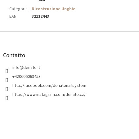
Categoria
:
Ricostruzione Unghie
EAN
:
32112443
P
i
è
d
Contatto
i
info
@
denato.it
p
a
+420606063453
g
http://facebook.com/denatonailsystem
i
https://www.instagram.com/denato.cz/
n
a