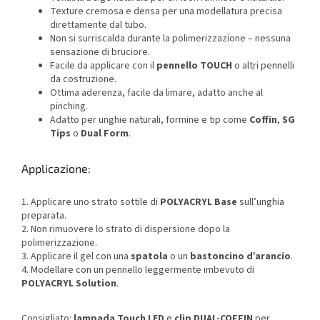
Texture cremosa e densa per una modellatura precisa
direttamente dal tubo.
Non si surriscalda durante la polimerizzazione – nessuna
sensazione di bruciore.
Facile da applicare con il
pennello TOUCH
o altri pennelli
da costruzione.
Ottima aderenza, facile da limare, adatto anche al
pinching.
Adatto per unghie naturali, formine e tip come
Coffin
,
SG
Tips
o
Dual Form
.
Applicazione:
1. Applicare uno strato sottile di
POLYACRYL Base
sull’unghia
preparata.
2. Non rimuovere lo strato di dispersione dopo la
polimerizzazione.
3. Applicare il gel con una
spatola
o un
bastoncino d’arancio
.
4. Modellare con un pennello leggermente imbevuto di
POLYACRYL Solution
.
Consigliato:
lampada Touch LED
e
clip DUAL-COFFIN
per