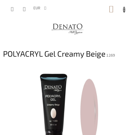
Vai
CARRE
al
EUR
contenuto
DELLA
SPESA
POLYACRYL Gel Creamy Beige
1269