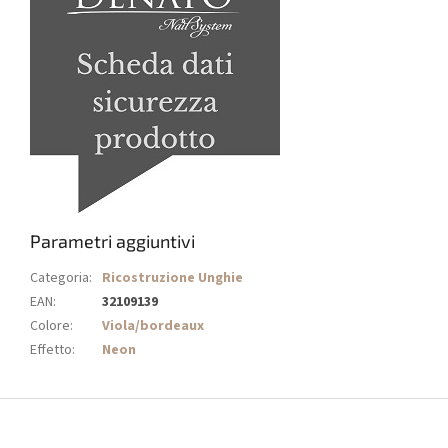
Parametri aggiuntivi
Categoria
:
Ricostruzione Unghie
EAN
:
32109139
Colore
:
Viola/bordeaux
Effetto
:
Neon
P
i