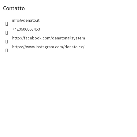
è
d
Contatto
i
info
@
denato.it
p
a
+420606063453
g
http://facebook.com/denatonailsystem
i
https://www.instagram.com/denato.cz/
n
a