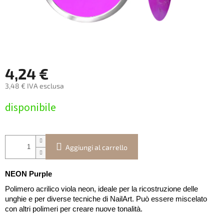
4,24 €
3,48 € IVA esclusa
Prezzo
disponibile
della
misura:
Aggiungi al carrello
NEON Purple
Polimero acrilico viola neon, ideale per la ricostruzione delle
unghie e per diverse tecniche di NailArt. Può essere miscelato
con altri polimeri per creare nuove tonalità.