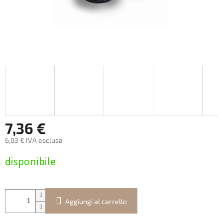
7,36 €
6,03 € IVA esclusa
Prezzo
disponibile
della
misura:
Aggiungi al carrello