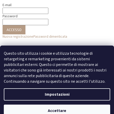
E-mail
Password
ACCESSO
Nuova registrazione
Password dimenticata
o
Questo sito utilizza i cookie e utilizza tecnologie di
Accesso con Facebook
retargeting e remarketing provenienti da sistemi
pubblicitari esterni. Questo ci permette di mostrare ai
Accesso con Google
visitatori che sono già interessati ai nostri prodotti i nostri
annunci sulla rete pubblicitaria di queste aziende.
Continuando a navigare su questo sito ne accetti l'utilizzo.
Creato da Shoptet
Impostazioni
Copyright 2026
DENATO
. Tutti i diritti riservati.
Modifica delle
Accettare
impostazioni dei cookie