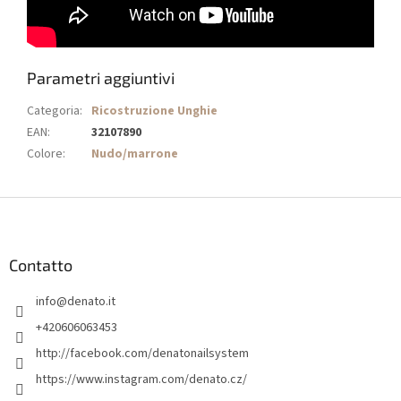
Parametri aggiuntivi
Categoria
:
Ricostruzione Unghie
EAN
:
32107890
Colore
:
Nudo/marrone
P
i
è
d
Contatto
i
info
@
denato.it
p
a
+420606063453
g
http://facebook.com/denatonailsystem
i
https://www.instagram.com/denato.cz/
n