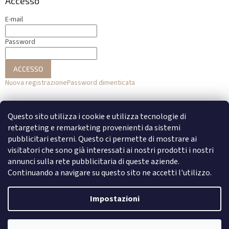
Accesso
E-mail
Password
ACCESSO
Nuova registrazione
Password dimenticata
o
Questo sito utilizza i cookie e utilizza tecnologie di
Accesso con Facebook
retargeting e remarketing provenienti da sistemi
pubblicitari esterni. Questo ci permette di mostrare ai
Accesso con Google
visitatori che sono già interessati ai nostri prodotti i nostri
annunci sulla rete pubblicitaria di queste aziende.
Continuando a navigare su questo sito ne accetti l'utilizzo.
Creato da Shoptet
Impostazioni
Copyright 2026
DENATO
. Tutti i diritti riservati.
Modifica delle