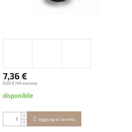
7,36 €
6,03 € IVA esclusa
Prezzo
disponibile
della
misura:
Aggiungi al carrello