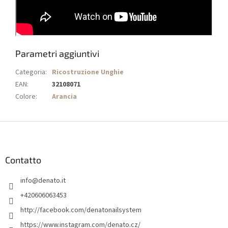
Parametri aggiuntivi
Categoria
:
Ricostruzione Unghie
EAN
:
32108071
Colore
:
Arancia
P
i
è
d
Contatto
i
info
@
denato.it
p
a
+420606063453
g
http://facebook.com/denatonailsystem
i
https://www.instagram.com/denato.cz/
n