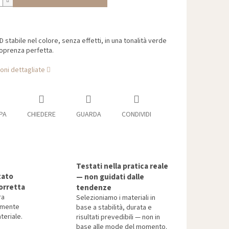
D stabile nel colore, senza effetti, in una tonalità verde
oprenza perfetta.
oni dettagliate
PA
CHIEDERE
GUARDA
CONDIVIDI
Testati nella pratica reale
tato
— non guidati dalle
orretta
tendenze
ra
Selezioniamo i materiali in
tamente
base a stabilità, durata e
teriale.
risultati prevedibili — non in
base alle mode del momento.