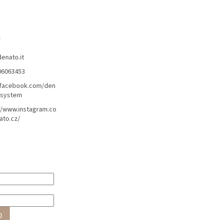
o
denato.it
06063453
/facebook.com/den
lsystem
//www.instagram.co
ato.cz/
O