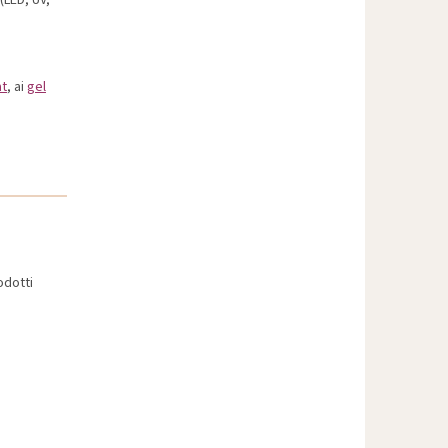
at
, ai
gel
odotti