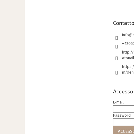
è
d
i
Contatt
p
a
info
@
g
i
+4206
n
http:/
a
atonai
https:
m/den
Accesso
E-mail
Password
ACCESS