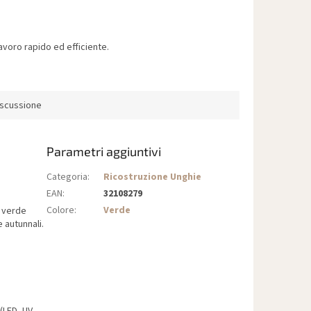
voro rapido ed efficiente.
iscussione
Parametri aggiuntivi
Categoria
:
Ricostruzione Unghie
EAN
:
32108279
Colore
:
Verde
à verde
 autunnali.
(LED, UV,