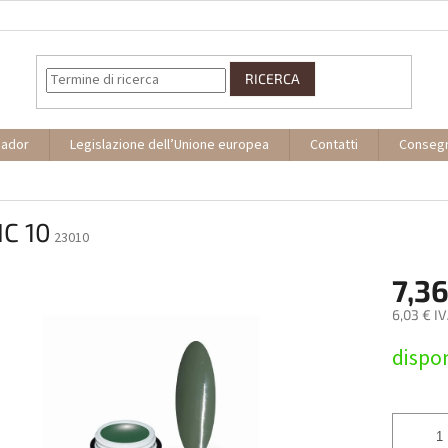
RICERCA
sador
Legislazione dell’Unione europea
Contatti
Conseg
IC 10
23010
7,36
6,03 € I
Prezzo
dispon
della
misura: