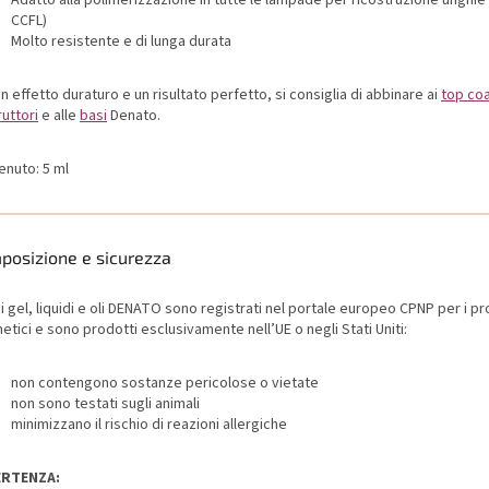
CCFL)
Molto resistente e di lunga durata
n effetto duraturo e un risultato perfetto, si consiglia di abbinare ai
top co
uttori
e alle
basi
Denato.
enuto: 5 ml
posizione e sicurezza
 i gel, liquidi e oli DENATO sono registrati nel portale europeo CPNP per i pr
tici e sono prodotti esclusivamente nell’UE o negli Stati Uniti:
non contengono sostanze pericolose o vietate
non sono testati sugli animali
minimizzano il rischio di reazioni allergiche
ERTENZA: