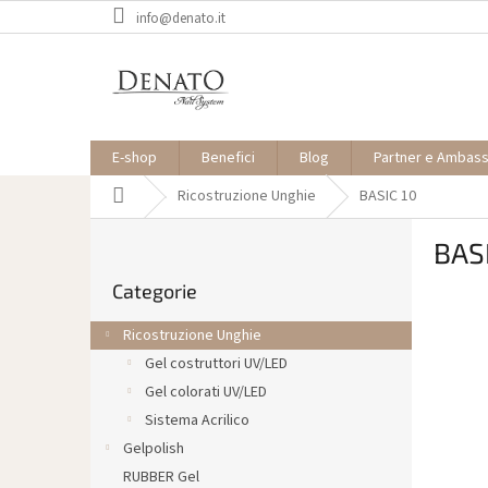
Vai
info@denato.it
al
contenuto
E-shop
Benefici
Blog
Partner e Ambas
Casa
Ricostruzione Unghie
BASIC 10
B
BAS
a
Saltare
r
Categorie
le
r
categorie
a
Ricostruzione Unghie
l
Gel costruttori UV/LED
a
Gel colorati UV/LED
t
e
Sistema Acrilico
r
Gelpolish
a
RUBBER Gel