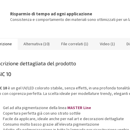
Risparmio di tempo ad ogni applicazione
Consistenza e comportamento dei materiali sono ottimizzati per un la
rizione
Alternativa (10)
File correlati (1)
Video (1)
D
crizione dettagliata del prodotto
IC 10
C 10
è un gel UV/LED colorato stabile, senza effetti, in una profonda tonalit
 con coprenza perfetta. La scelta ideale per modellature trendy, eleganti e
Gel ad alta pigmentazione della linea
MASTER Line
Copertura perfetta già con uno strato sottile
Facile da applicare, ideale anche per nail art e decorazioni dettagliate
Consumo molto basso grazie all’elevata pigmentazione
Adatto alla polimerizzazione in tutte le lampade per ricostruzione unghie 