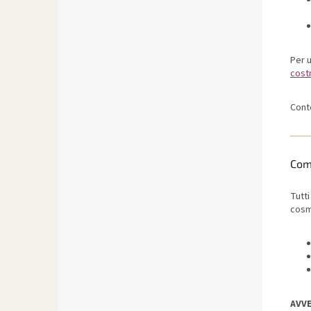
Per u
costr
Cont
Com
Tutti
cosme
AVV