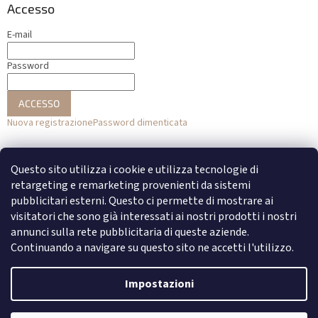
Accesso
E-mail
Password
ACCESSO
Nuova registrazione
Password dimenticata
o
Questo sito utilizza i cookie e utilizza tecnologie di
Accesso con Facebook
retargeting e remarketing provenienti da sistemi
pubblicitari esterni. Questo ci permette di mostrare ai
Accesso con Google
visitatori che sono già interessati ai nostri prodotti i nostri
annunci sulla rete pubblicitaria di queste aziende.
Continuando a navigare su questo sito ne accetti l'utilizzo.
Creato da Shoptet
Impostazioni
Copyright 2026
DENATO
. Tutti i diritti riservati.
Modifica delle