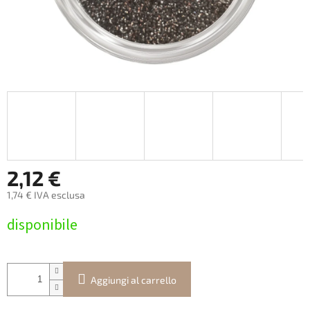
2,12 €
1,74 € IVA esclusa
Prezzo
disponibile
della
misura:
Aggiungi al carrello