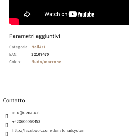
Parametri aggiuntivi
Categoria
:
NailArt
EAN
:
32107470
Colore
:
Nudo/marrone
P
i
è
d
Contatto
i
info
@
denato.it
p
a
+420606063453
g
http://facebook.com/denatonailsystem
i