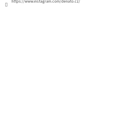
https://www.instagram.com/denato.cz/
n
a