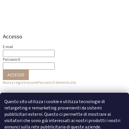
Accesso
E-mail
Password
ACCESSO
Nuova registrazione
Password dimenticata
o
Questo sito utilizza i cookie e utilizza tecnologie di
Accesso con Facebook
retargeting e remarketing provenienti da sistemi
pubblicitari esterni. Questo ci permette di mostrare ai
Accesso con Google
visitatori che sono già interessati ai nostri prodotti i nostri
annunci sulla rete pubblicitaria di queste aziende.