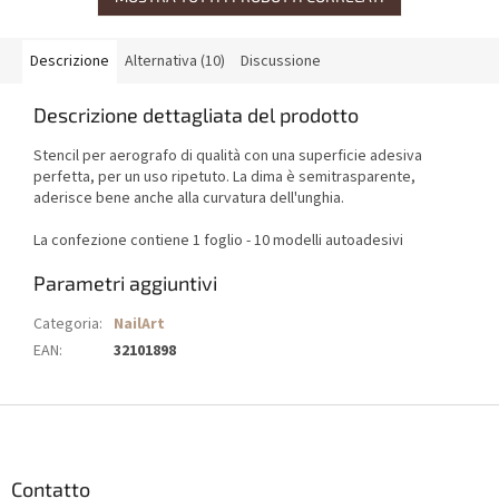
Descrizione
Alternativa (10)
Discussione
Descrizione dettagliata del prodotto
Stencil per aerografo di qualità con una superficie adesiva
perfetta, per un uso ripetuto. La dima è semitrasparente,
aderisce bene anche alla curvatura dell'unghia.
La confezione contiene 1 foglio - 10 modelli autoadesivi
Parametri aggiuntivi
Categoria
:
NailArt
EAN
:
32101898
P
i
è
d
Contatto