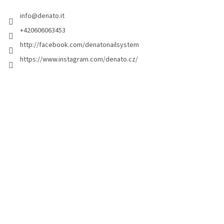
i
info
@
denato.it
p
a
+420606063453
g
http://facebook.com/denatonailsystem
i
https://www.instagram.com/denato.cz/
n
a