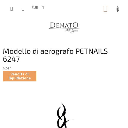
Vai
CARRE
al
EUR
contenuto
DELLA
SPESA
Modello di aerografo PETNAILS
6247
6247
Vendita di
liquidazione