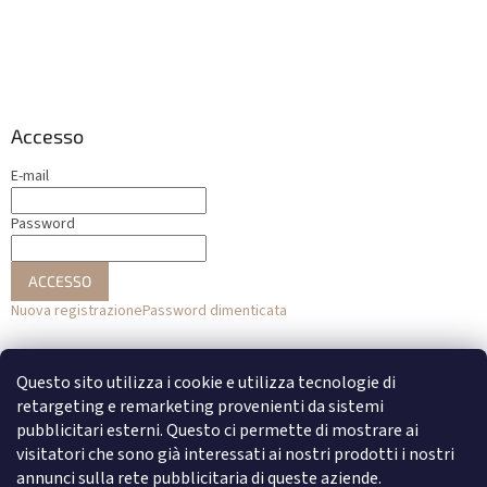
Accesso
E-mail
Password
ACCESSO
Nuova registrazione
Password dimenticata
o
Questo sito utilizza i cookie e utilizza tecnologie di
Accesso con Facebook
retargeting e remarketing provenienti da sistemi
pubblicitari esterni. Questo ci permette di mostrare ai
Accesso con Google
visitatori che sono già interessati ai nostri prodotti i nostri
annunci sulla rete pubblicitaria di queste aziende.