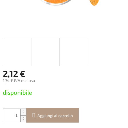
2,12 €
1,74 € IVA esclusa
Prezzo
disponibile
della
misura:
Aggiungi al carrello