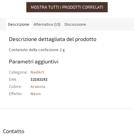
MOSTRA TUTTI I PRODOTTI CORRELATI
Descrizione
Alternativa (10)
Discussione
Descrizione dettagliata del prodotto
Contenuto della confezione 2 g
Parametri aggiuntivi
Categoria
:
NailArt
EAN
:
32102192
Colore
:
Arancia
Effetto
:
Neon
P
i
è
d
Contatto