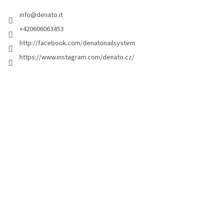
i
info
@
denato.it
p
a
+420606063453
g
http://facebook.com/denatonailsystem
i
https://www.instagram.com/denato.cz/
n
a