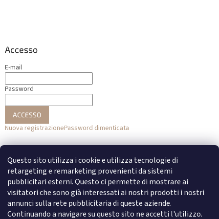
Accesso
E-mail
Password
ACCESSO
Nuova registrazione
Password dimenticata
o
Questo sito utilizza i cookie e utilizza tecnologie di
Accesso con Facebook
retargeting e remarketing provenienti da sistemi
pubblicitari esterni. Questo ci permette di mostrare ai
Accesso con Google
visitatori che sono già interessati ai nostri prodotti i nostri
annunci sulla rete pubblicitaria di queste aziende.
Continuando a navigare su questo sito ne accetti l'utilizzo.