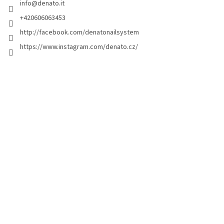
info
@
denato.it
p
a
+420606063453
g
http://facebook.com/denatonailsystem
i
https://www.instagram.com/denato.cz/
n
a