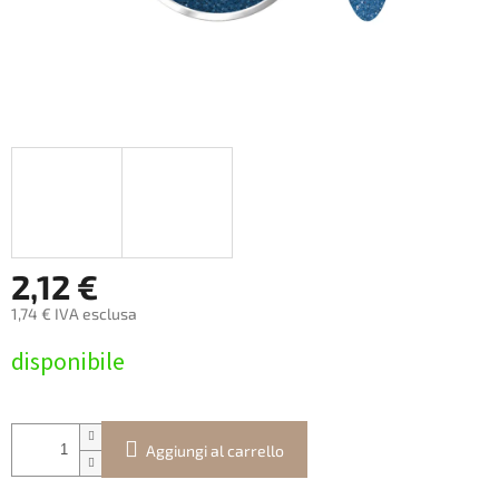
2,12 €
1,74 € IVA esclusa
Prezzo
disponibile
della
misura:
Aggiungi al carrello