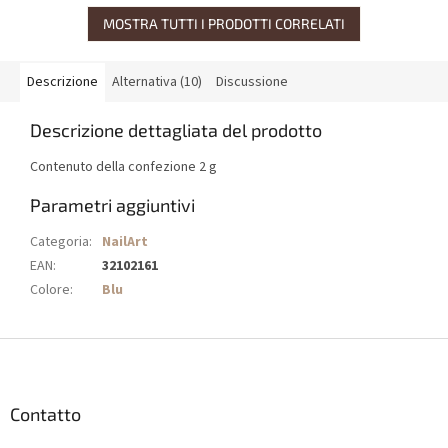
MOSTRA TUTTI I PRODOTTI CORRELATI
Descrizione
Alternativa (10)
Discussione
Descrizione dettagliata del prodotto
Contenuto della confezione 2 g
Parametri aggiuntivi
Categoria
:
NailArt
EAN
:
32102161
Colore
:
Blu
P
i
è
d
Contatto
i