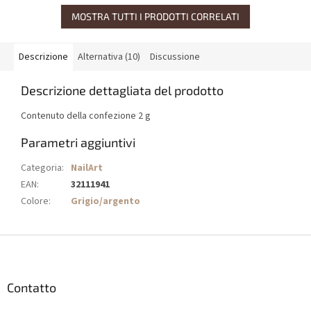
MOSTRA TUTTI I PRODOTTI CORRELATI
Descrizione
Alternativa (10)
Discussione
Descrizione dettagliata del prodotto
Contenuto della confezione 2 g
Parametri aggiuntivi
Categoria
:
NailArt
EAN
:
32111941
Colore
:
Grigio/argento
P
i
è
d
Contatto
i