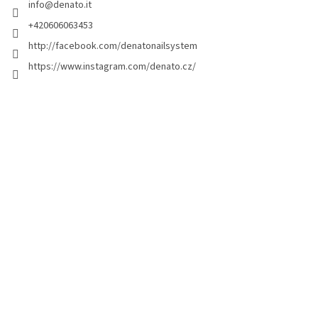
info
@
denato.it
p
a
+420606063453
g
http://facebook.com/denatonailsystem
i
https://www.instagram.com/denato.cz/
n
a