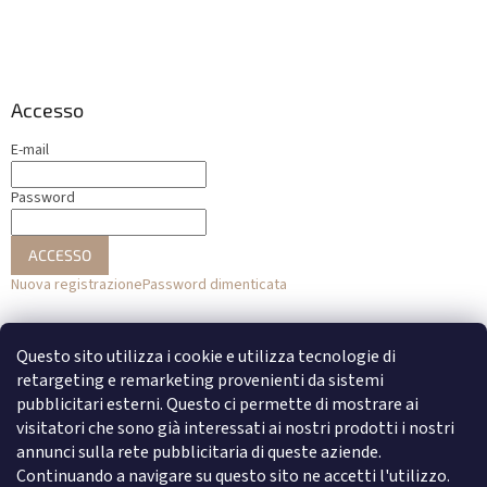
Accesso
E-mail
Password
ACCESSO
Nuova registrazione
Password dimenticata
o
Questo sito utilizza i cookie e utilizza tecnologie di
Accesso con Facebook
retargeting e remarketing provenienti da sistemi
pubblicitari esterni. Questo ci permette di mostrare ai
Accesso con Google
visitatori che sono già interessati ai nostri prodotti i nostri
annunci sulla rete pubblicitaria di queste aziende.
Continuando a navigare su questo sito ne accetti l'utilizzo.