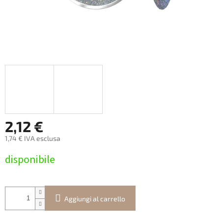
2,12 €
1,74 € IVA esclusa
Prezzo
disponibile
della
misura:
Aggiungi al carrello