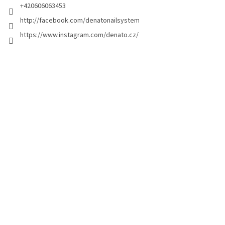
a
+420606063453
g
http://facebook.com/denatonailsystem
i
https://www.instagram.com/denato.cz/
n
a