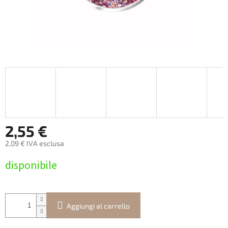
2,55 €
2,09 € IVA esclusa
Prezzo
disponibile
della
misura:
Aggiungi al carrello