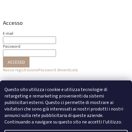
Accesso
E-mail
Password
ACCESSO
Nuova registrazione
Password dimenticata
o
Questo sito utilizza i cookie e utilizza tecnologie di
Accesso con Facebook
retargeting e remarketing provenienti da sistemi
pubblicitari esterni. Questo ci permette di mostrare ai
Accesso con Google
visitatori che sono già interessati ai nostri prodotti i nostri
annunci sulla rete pubblicitaria di queste aziende.
Continuando a navigare su questo sito ne accetti l'utilizzo.