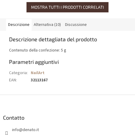
MOSTRA TUTTI I PRODOTTI CORRELATI
Descrizione
Alternativa (10)
Discussione
Descrizione dettagliata del prodotto
Contenuto della confezione: 5 g
Parametri aggiuntivi
Categoria
:
NailArt
EAN
:
32113167
P
i
è
d
Contatto
i
info
@
denato.it
p