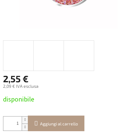
2,55 €
2,09 € IVA esclusa
Prezzo
disponibile
della
misura:
Aggiungi al carrello