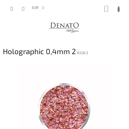
Vai
CARRE
al
EUR
contenuto
DELLA
SPESA
Holographic 0,4mm 2
8326-2