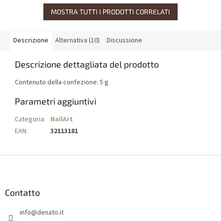
MOSTRA TUTTI I PRODOTTI CORRELATI
Descrizione
Alternativa (10)
Discussione
Descrizione dettagliata del prodotto
Contenuto della confezione: 5 g
Parametri aggiuntivi
Categoria
:
NailArt
EAN
:
32113181
P
i
è
d
Contatto
i
info
@
denato.it
p