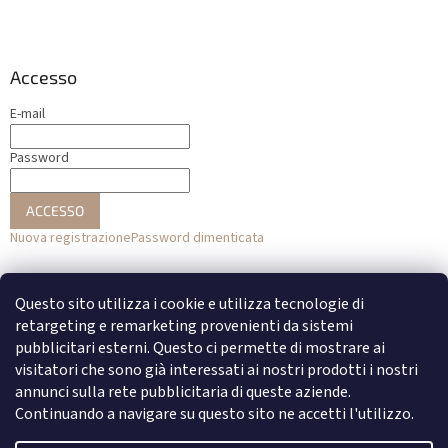
Accesso
E-mail
Password
ACCESSO
Nuova registrazione
Password dimenticata
o
Questo sito utilizza i cookie e utilizza tecnologie di
Accesso con Facebook
retargeting e remarketing provenienti da sistemi
pubblicitari esterni. Questo ci permette di mostrare ai
Accesso con Google
visitatori che sono già interessati ai nostri prodotti i nostri
annunci sulla rete pubblicitaria di queste aziende.
Continuando a navigare su questo sito ne accetti l'utilizzo.