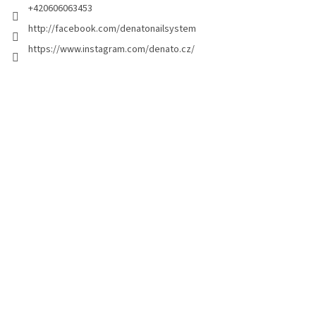
a
+420606063453
g
http://facebook.com/denatonailsystem
i
https://www.instagram.com/denato.cz/
n
a