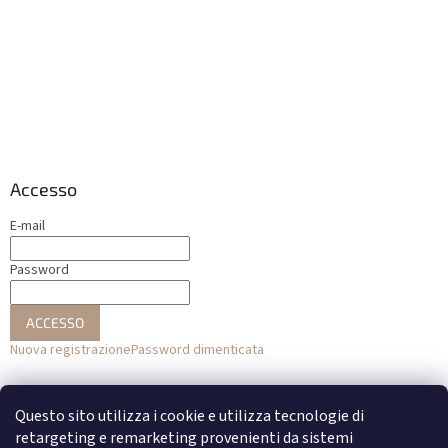
Accesso
E-mail
Password
ACCESSO
Nuova registrazione
Password dimenticata
o
Questo sito utilizza i cookie e utilizza tecnologie di
Accesso con Facebook
retargeting e remarketing provenienti da sistemi