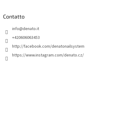
i
è
d
Contatto
i
info
@
denato.it
p
a
+420606063453
g
http://facebook.com/denatonailsystem
i
https://www.instagram.com/denato.cz/
n
a