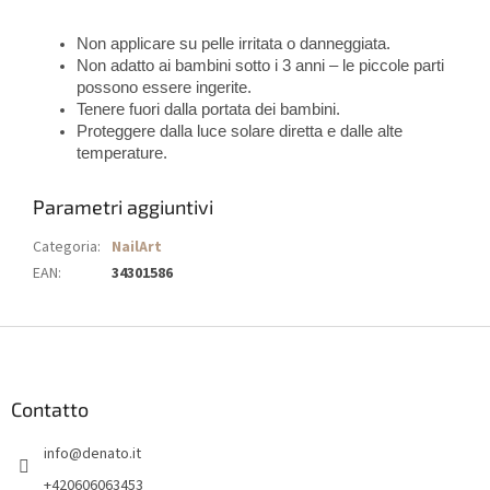
Non applicare su pelle irritata o danneggiata.
Non adatto ai bambini sotto i 3 anni – le piccole parti
possono essere ingerite.
Tenere fuori dalla portata dei bambini.
Proteggere dalla luce solare diretta e dalle alte
temperature.
Parametri aggiuntivi
Categoria
:
NailArt
EAN
:
34301586
P
i
è
d
Contatto
i
info
@
denato.it
p
a
+420606063453