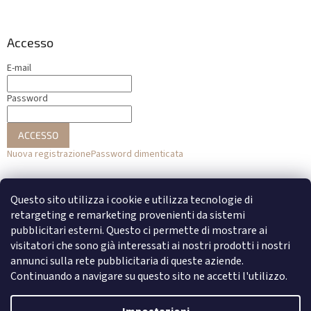
Accesso
E-mail
Password
ACCESSO
Nuova registrazione
Password dimenticata
o
Questo sito utilizza i cookie e utilizza tecnologie di
Accesso con Facebook
retargeting e remarketing provenienti da sistemi
pubblicitari esterni. Questo ci permette di mostrare ai
Accesso con Google
visitatori che sono già interessati ai nostri prodotti i nostri
annunci sulla rete pubblicitaria di queste aziende.
Continuando a navigare su questo sito ne accetti l'utilizzo.
Creato da Shoptet