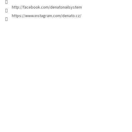
g
http://facebook.com/denatonailsystem
i
https://www.instagram.com/denato.cz/
n
a