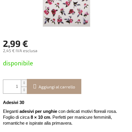
2,99 €
2,45 € IVA esclusa
Prezzo
disponibile
della
misura:
Aggiungi al carrello
Adesivi 30
Eleganti
adesivi per unghie
con delicati motivi floreali rosa.
Foglio di circa
8 × 10 cm
. Perfetti per manicure femminili,
romantiche e ispirate alla primavera.