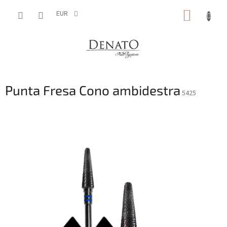
Vai
CARRE
al
EUR
contenuto
DELLA
SPESA
Punta Fresa Cono ambidestra
5425