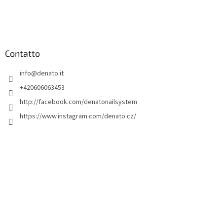
P
i
è
d
Contatto
i
info
@
denato.it
p
a
+420606063453
g
http://facebook.com/denatonailsystem
i
https://www.instagram.com/denato.cz/
n
a