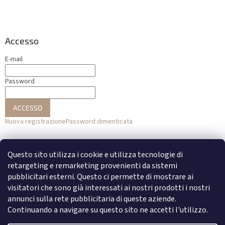
Accesso
E-mail
Password
ACCESSO
Nuova registrazione
Password dimenticata
o
Questo sito utilizza i cookie e utilizza tecnologie di
Accesso con Facebook
retargeting e remarketing provenienti da sistemi
pubblicitari esterni. Questo ci permette di mostrare ai
Accesso con Google
visitatori che sono già interessati ai nostri prodotti i nostri
annunci sulla rete pubblicitaria di queste aziende.
Continuando a navigare su questo sito ne accetti l'utilizzo.