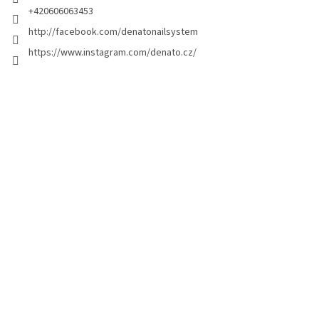
a
+420606063453
g
http://facebook.com/denatonailsystem
i
https://www.instagram.com/denato.cz/
n
a