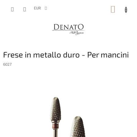
Vai
CARRE
al
EUR
contenuto
DELLA
SPESA
Frese in metallo duro - Per mancini
6027