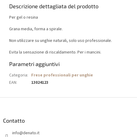
Descrizione dettagliata del prodotto
Per gel o resina
Grana media, forma a spirale.
Non utilizzare su unghie naturali, solo uso professionale.
Evita la sensazione di riscaldamento. Per i mancini.
Parametri aggiuntivi
Categoria
:
Frese professionali per unghie
EAN
:
13024123
P
i
è
d
Contatto
i
info
@
denato.it
p