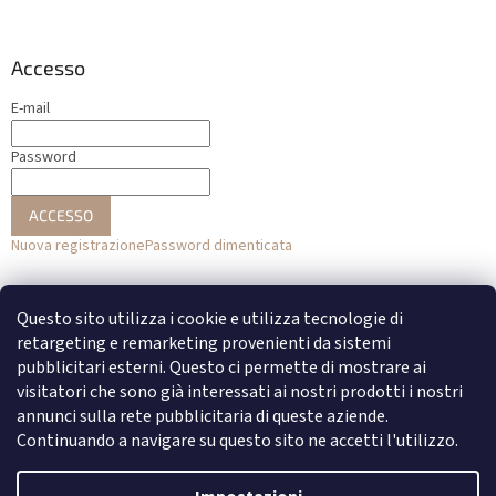
Accesso
E-mail
Password
ACCESSO
Nuova registrazione
Password dimenticata
o
Questo sito utilizza i cookie e utilizza tecnologie di
Accesso con Facebook
retargeting e remarketing provenienti da sistemi
pubblicitari esterni. Questo ci permette di mostrare ai
Accesso con Google
visitatori che sono già interessati ai nostri prodotti i nostri
annunci sulla rete pubblicitaria di queste aziende.
Continuando a navigare su questo sito ne accetti l'utilizzo.
Creato da Shoptet