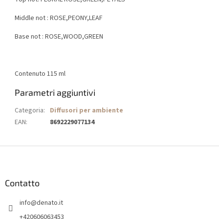
Middle not : ROSE,PEONY,LEAF
Base not : ROSE,WOOD,GREEN
Contenuto 115 ml
Parametri aggiuntivi
Categoria
:
Diffusori per ambiente
EAN
:
8692229077134
P
i
è
d
Contatto
i
info
@
denato.it
p
a
+420606063453