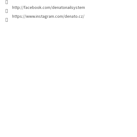
g
http://facebook.com/denatonailsystem
i
https://www.instagram.com/denato.cz/
n
a