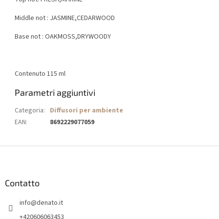
Middle not : JASMINE,CEDARWOOD
Base not : OAKMOSS,DRYWOODY
Contenuto 115 ml
Parametri aggiuntivi
Categoria
:
Diffusori per ambiente
EAN
:
8692229077059
P
i
è
d
Contatto
i
info
@
denato.it
p
a
+420606063453