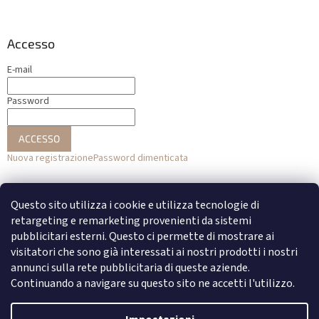
Accesso
E-mail
Password
ACCESSO
Nuova registrazione
Password dimenticata
o
Questo sito utilizza i cookie e utilizza tecnologie di
Accesso con Facebook
retargeting e remarketing provenienti da sistemi
pubblicitari esterni. Questo ci permette di mostrare ai
Accesso con Google
visitatori che sono già interessati ai nostri prodotti i nostri
annunci sulla rete pubblicitaria di queste aziende.
Continuando a navigare su questo sito ne accetti l'utilizzo.
Creato da Shoptet