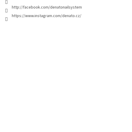
g
http://facebook.com/denatonailsystem
i
https://www.instagram.com/denato.cz/
n
a